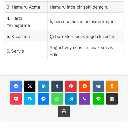
3. Hamuru Açma
Hamuru ince bir şekilde açın.
4. Harcı
İç harcı hamurun ortasına koyun.
Yerleştirme
5. Kızartma
Çi börekleri sıcak yağda kızartın.
Yoğurt veya sos ile sıcak servis
6. Servis
edin.
Facebook
X
LinkedIn
Tumblr
Pinterest
Reddit
VKontakte
Odnok
Pocket
Skype
Messenger
WhatsApp
Telegram
Viber
Line
E-Posta ile payla
Yazdır