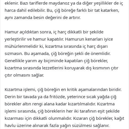
eklenir. Bazı tariflerde maydanoz ya da diğer yeşillikler de iç
harca dahil edilebilir. Bu, çiğ böreğe farklı bir tat katarken,
aynı zamanda besin değerini de artırır.
Hamur açıldıktan sonra, iç harç dikkatli bir şekilde
yerleştirilir ve hamur kapatılır. Hamurun kenarları iyice
mühürlenmelidir ki, kızartma sırasında iç harç dışarı
sızmasın. Bu aşamada, çiğ böreğin şekli de önemlidir.
Genellikle yarım ay biçiminde kapatılan çiğ börekler,
kızartma sırasında lezzetlerini koruyarak dış kısmının çıtır
çıtır olmasını sağlar.
Kızartma işlemi, çiğ böreğin en kritik aşamalarından biridir.
Derin bir tavada ya da fritözde, yeterince sıcak yağda çiğ
börekler altın rengi alana kadar kızartılmalıdır. Kızartma
işlemi sırasında, çiğ böreklerin her iki tarafının eşit şekilde
kızarması için dikkatli olunmalıdır. Kızaran çiğ börekler, kağıt
havlu üzerine alınarak fazla yağın süzülmesi sağlanır.