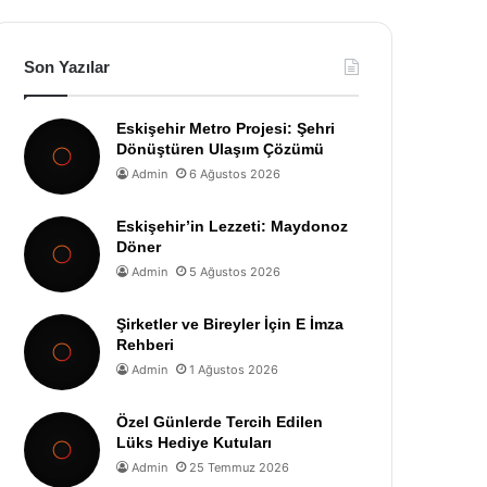
Son Yazılar
Eskişehir Metro Projesi: Şehri
Dönüştüren Ulaşım Çözümü
Admin
6 Ağustos 2026
Eskişehir’in Lezzeti: Maydonoz
Döner
Admin
5 Ağustos 2026
Şirketler ve Bireyler İçin E İmza
Rehberi
Admin
1 Ağustos 2026
Özel Günlerde Tercih Edilen
Lüks Hediye Kutuları
Admin
25 Temmuz 2026