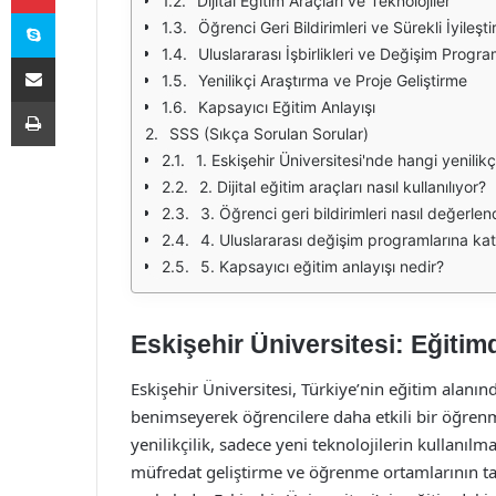
Dijital Eğitim Araçları ve Teknolojiler
Skype
Öğrenci Geri Bildirimleri ve Sürekli İyileşt
Uluslararası İşbirlikleri ve Değişim Progra
E-Posta ile paylaş
Yenilikçi Araştırma ve Proje Geliştirme
Yazdır
Kapsayıcı Eğitim Anlayışı
SSS (Sıkça Sorulan Sorular)
1. Eskişehir Üniversitesi'nde hangi yenilik
2. Dijital eğitim araçları nasıl kullanılıyor?
3. Öğrenci geri bildirimleri nasıl değerlend
4. Uluslararası değişim programlarına 
5. Kapsayıcı eğitim anlayışı nedir?
Eskişehir Üniversitesi: Eğitim
Eskişehir Üniversitesi, Türkiye’nin eğitim alanın
benimseyerek öğrencilere daha etkili bir öğre
yenilikçilik, sadece yeni teknolojilerin kullanıl
müfredat geliştirme ve öğrenme ortamlarının tasa