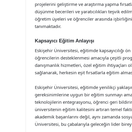
projelerini geliştirme ve araştırma yapma fırsat
düşünme becerileri ve yaratıcılıkları teşvik edil
öğretim üyeleri ve öğrenciler arasında işbirliğini
tanımaktadır.
Kapsayıcı Eğitim Anlayışı
Eskişehir Üniversitesi, eğitimde kapsayıcılığı ö
öğrencilerin desteklenmesi amacıyla çeşitli pro
danışmanlık hizmetleri, özel eğitim ihtiyaçları 
sağlanarak, herkesin eşit fırsatlarla eğitim alma
Eskişehir Üniversitesi, eğitimde yenilikçi yakla
gereksinimlerine uygun bir eğitim sunmayı amaç
teknolojilerin entegrasyonu, öğrenci geri bildiriml
üniversitenin eğitim kalitesini artıran temel fakt
akademik başarılarını değil, aynı zamanda sosyal
Üniversitesi, bu çabalarıyla geleceğin lider bire