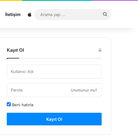
Sitemap
Arama
İletişim
yap
...
Kayıt Ol
Unuttunuz mu?
Beni hatırla
Kayıt Ol