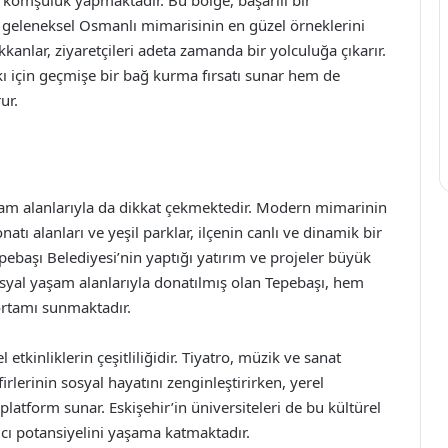
e komşuluk yapmaktadır. Bu bölge, başarılı bir
 geleneksel Osmanlı mimarisinin en güzel örneklerini
kkanlar, ziyaretçileri adeta zamanda bir yolculuğa çıkarır.
kı için geçmişe bir bağ kurma fırsatı sunar hem de
ur.
aşam alanlarıyla da dikkat çekmektedir. Modern mimarinin
atı alanları ve yeşil parklar, ilçenin canlı ve dinamik bir
ebaşı Belediyesi’nin yaptığı yatırım ve projeler büyük
sosyal yaşam alanlarıyla donatılmış olan Tepebaşı, hem
ortamı sunmaktadır.
etkinliklerin çeşitliliğidir. Tiyatro, müzik ve sanat
afirlerinin sosyal hayatını zenginleştirirken, yerel
latform sunar. Eskişehir’in üniversiteleri de bu kültürel
cı potansiyelini yaşama katmaktadır.