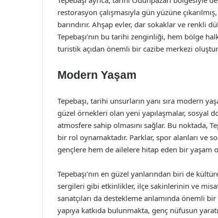
Tepebaşı ayrıca, tarihi Odunpazarı bölgesiyle d
restorasyon çalışmasıyla gün yüzüne çıkarılmış,
barındırır. Ahşap evler, dar sokaklar ve renkli dü
Tepebaşı’nın bu tarihi zenginliği, hem bölge hal
turistik açıdan önemli bir cazibe merkezi oluştur
Modern Yaşam
Tepebaşı, tarihi unsurların yanı sıra modern y
güzel örnekleri olan yeni yapılaşmalar, sosyal don
atmosfere sahip olmasını sağlar. Bu noktada, Tep
bir rol oynamaktadır. Parklar, spor alanları ve 
gençlere hem de ailelere hitap eden bir yaşam 
Tepebaşı’nın en güzel yanlarından biri de kültürel 
sergileri gibi etkinlikler, ilçe sakinlerinin ve mis
sanatçıları da destekleme anlamında önemli bir p
yapıya katkıda bulunmakta, genç nüfusun yaratı