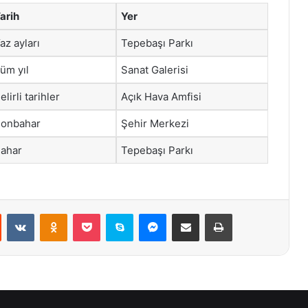
arih
Yer
az ayları
Tepebaşı Parkı
üm yıl
Sanat Galerisi
elirli tarihler
Açık Hava Amfisi
onbahar
Şehir Merkezi
ahar
Tepebaşı Parkı
st
Reddit
VKontakte
Odnoklassniki
Pocket
Skype
Messenger
E-Posta ile paylaş
Yazdır