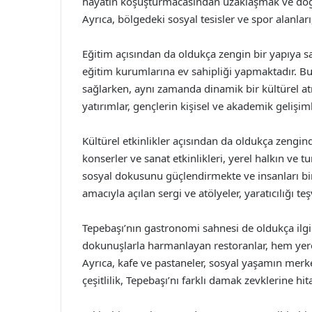
hayatın koşuşturmacasından uzaklaşmak ve doğan
Ayrıca, bölgedeki sosyal tesisler ve spor alanlar
Eğitim açısından da oldukça zengin bir yapıya sa
eğitim kurumlarına ev sahipliği yapmaktadır. Bu
sağlarken, aynı zamanda dinamik bir kültürel a
yatırımlar, gençlerin kişisel ve akademik gelişim
Kültürel etkinlikler açısından da oldukça zengind
konserler ve sanat etkinlikleri, yerel halkın ve tur
sosyal dokusunu güçlendirmekte ve insanları bi
amacıyla açılan sergi ve atölyeler, yaratıcılığı t
Tepebaşı’nın gastronomi sahnesi de oldukça ilgi
dokunuşlarla harmanlayan restoranlar, hem yere
Ayrıca, kafe ve pastaneler, sosyal yaşamın merke
çeşitlilik, Tepebaşı’nı farklı damak zevklerine h