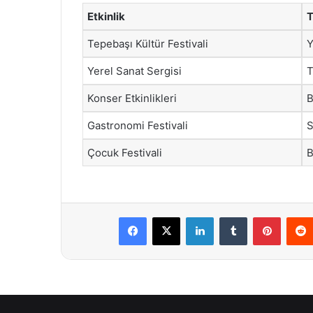
Etkinlik
T
Tepebaşı Kültür Festivali
Y
Yerel Sanat Sergisi
T
Konser Etkinlikleri
B
Gastronomi Festivali
S
Çocuk Festivali
B
Facebook
X
LinkedIn
Tumblr
Pintere