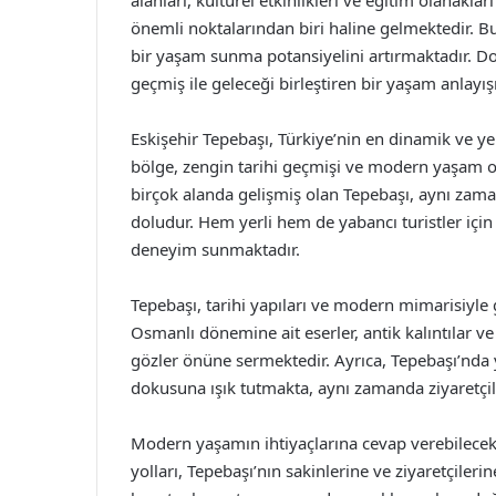
alanları, kültürel etkinlikleri ve eğitim olanaklar
önemli noktalarından biri haline gelmektedir. Bu
bir yaşam sunma potansiyelini artırmaktadır. Do
geçmiş ile geleceği birleştiren bir yaşam anlayı
Eskişehir Tepebaşı, Türkiye’nin en dinamik ve yen
bölge, zengin tarihi geçmişi ve modern yaşam ola
birçok alanda gelişmiş olan Tepebaşı, aynı zaman
doludur. Hem yerli hem de yabancı turistler için 
deneyim sunmaktadır.
Tepebaşı, tarihi yapıları ve modern mimarisiyle g
Osmanlı dönemine ait eserler, antik kalıntılar ve 
gözler önüne sermektedir. Ayrıca, Tepebaşı’nda y
dokusuna ışık tutmakta, aynı zamanda ziyaretçil
Modern yaşamın ihtiyaçlarına cevap verebilecek 
yolları, Tepebaşı’nın sakinlerine ve ziyaretçileri