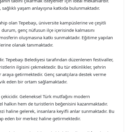
ın tadını çıkarmak isteyenler için ideal mekanlardır.
ı, sağlıklı yaşam anlayışına katkıda bulunmaktadır.
hip olan Tepebaşı, üniversite kampüslerine ve çeşitli
 durum, genç nüfusun ilçe içerisinde kalmasını
tmosferin oluşmasına katkı sunmaktadır. Eğitime yapılan
lerine olanak tanımaktadır.
ir. Tepebaşı Belediyesi tarafından düzenlenen festivaller,
istlerin ilgisini çekmektedir. Bu tür etkinlikler, şehrin
r araya getirmektedir. Genç sanatçılara destek verme
eşvik eden bir ortam sağlamaktadır.
 çekicidir. Geleneksel Türk mutfağını modern
l halkın hem de turistlerin beğenisini kazanmaktadır.
zi haline gelerek, insanlara keyifli anlar sunmaktadır. Bu
itap eden bir merkez haline getirmektedir.