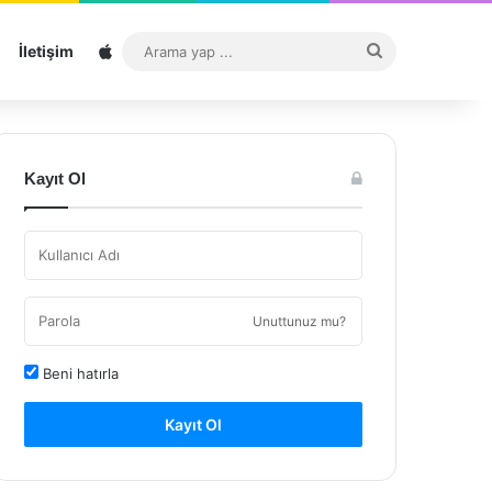
Sitemap
Arama
İletişim
yap
...
Kayıt Ol
Unuttunuz mu?
Beni hatırla
Kayıt Ol