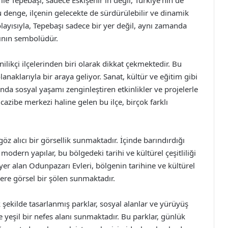
ı ile Tepebaşı, sadece Eskişehir’in değil, Türkiye’nin de
 denge, ilçenin gelecekte de sürdürülebilir ve dinamik
layısıyla, Tepebaşı sadece bir yer değil, aynı zamanda
şının sembolüdür.
ilikçi ilçelerinden biri olarak dikkat çekmektedir. Bu
naklarıyla bir araya geliyor. Sanat, kültür ve eğitim gibi
da sosyal yaşamı zenginleştiren etkinlikler ve projelerle
cazibe merkezi haline gelen bu ilçe, birçok farklı
öz alıcı bir görsellik sunmaktadır. İçinde barındırdığı
modern yapılar, bu bölgedeki tarihi ve kültürel çeşitliliği
er alan Odunpazarı Evleri, bölgenin tarihine ve kültürel
ere görsel bir şölen sunmaktadır.
şekilde tasarlanmış parklar, sosyal alanlar ve yürüyüş
ne yeşil bir nefes alanı sunmaktadır. Bu parklar, günlük