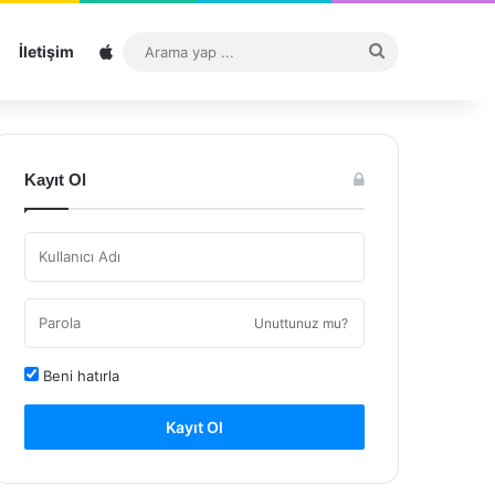
Sitemap
Arama
İletişim
yap
...
Kayıt Ol
Unuttunuz mu?
Beni hatırla
Kayıt Ol