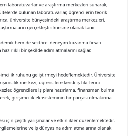
dern laboratuvarlar ve araştırma merkezleri sunarak,
ltelerde bulunan laboratuvarlar, öğrencilerin teorik
yrıca, üniversite bünyesindeki araştırma merkezleri,
araştırmaların gerçekleştirilmesine olanak tanır.
akademik hem de sektörel deneyim kazanma fırsatı
azırlıklı bir şekilde adım atmalarını sağlar.
işimcilik ruhunu geliştirmeyi hedeflemektedir. Üniversite
işimcilik merkezi, öğrencilere kendi iş fikirlerini
kezler, öğrencilere iş planı hazırlama, finansman bulma
erek, girişimcilik ekosisteminin bir parçası olmalarına
mesi için çeşitli yarışmalar ve etkinlikler düzenlemektedir.
ı sergilemelerine ve iş dünyasına adım atmalarına olanak