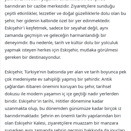
barındıran bir cazibe merkezidir. Ziyaretçilere sunduğu
çeşitli etkinlikler, lezzetler ve doğal güzelliklerle dolu olan bu
şehir, her gidenin kalbinde özel bir yer edinmektedir.
Eskişehir’i keşfetmek, sadece bir seyahat değil, aynı
zamanda geçmişin ve geleceğin harmanlandığı bir
deneyimdir. Bu nedenle, tarih ve kültür dolu bir yolculuk
yapmak isteyen herkes için Eskişehir, mutlaka görülmesi
gereken bir destinasyondur.
Eskişehir, Türkiye’nin batısında yer alan ve tarih boyunca pek
çok medeniyete ev sahipliği yapmış bir şehirdir. Antik
çağlardan itibaren önemini koruyan bu şehir, tarihsel
dokusu ile modern yaşamın iç içe geçtiği nadir yerlerden
biridir. Eskişehir’in tarihi, Hititler dönemine kadar
uzanmakta olup, bu dönemden günümüze kadar birçok iz
barındırmaktadır. Şehrin en önemli tarihi yapılarından biri
olan Eskişehir Kalesi, ziyaretçilere muazzam bir manzara
sunarken aynı zamanda şehrin geçmişi hakkında da ipuçları