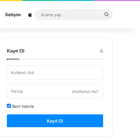
Sitemap
Arama
İletişim
yap
...
Kayıt Ol
Unuttunuz mu?
Beni hatırla
Kayıt Ol