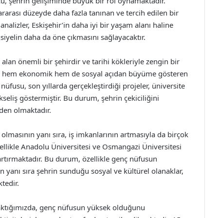
ücü, şehrin gelişiminde büyük bir rol oynamaktadır.
rarası düzeyde daha fazla tanınan ve tercih edilen bir
nalizler, Eskişehir’in daha iyi bir yaşam alanı haline
iyelin daha da öne çıkmasını sağlayacaktır.
alan önemli bir şehirdir ve tarihi kökleriyle zengin bir
şehir, hem ekonomik hem de sosyal açıdan büyüme gösteren
nüfusu, son yıllarda gerçekleştirdiği projeler, üniversite
kseliş göstermiştir. Bu durum, şehrin çekiciliğini
den olmaktadır.
ir olmasının yanı sıra, iş imkanlarının artmasıyla da birçok
Özellikle Anadolu Üniversitesi ve Osmangazi Üniversitesi
artırmaktadır. Bu durum, özellikle genç nüfusun
 yanı sıra şehrin sunduğu sosyal ve kültürel olanaklar,
tedir.
a baktığımızda, genç nüfusun yüksek olduğunu