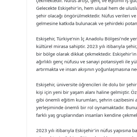
çekmektedir. Nüfus artışı, genç ve eğitimli iş g
Gelecekte Eskişehir’in, hem ulusal hem de ulusla
şehir olacağı öngörülmektedir. Nüfus verileri ve a
gelmesine katkıda bulunacak ve şehirdeki potans
Eskişehir, Türkiye’nin İç Anadolu Bölgesi’nde yer 
kültürel mirasa sahiptir. 2023 yılı itibarıyla 
bir bölge olarak dikkat çekmektedir. Eskişehir’in 
ağırlıklı genç nüfusu ve sanayi potansiyeli ile yü
artırmakta ve insan akışının yoğunlaşmasına ne
Eskişehir, üniversite öğrencileri ile dolu bir şeh
kişi için yeni bir yaşam alanı haline gelmiştir. 
gibi önemli eğitim kurumları, şehrin cazibesini 
yerleşiminde önemli bir rol oynamaktadır. Bunun
farklı yaş gruplarından insanları kendine çekmek
2023 yılı itibarıyla Eskişehir’in nüfus yapısın