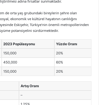
iştirilmesi adına fırsatlar sunmaktadır.
hem de orta yaş grubundaki bireylerin şehre olan
 sosyal, ekonomik ve kültürel hayatının canlılığını
esinde Eskişehir, Türkiye’nin önemli metropollerinden
büyüme potansiyelini sürdürmektedir.
2023 Popülasyonu
Yüzde Oranı
150,000
20%
450,000
60%
150,000
20%
Artış Oranı
–
1.25%