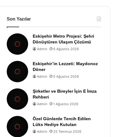
Son Yazılar
Eskişehir Metro Projesi: Şehri
Dönüştüren Ulaşım Çözümü
Admin
6 Ağustos 2026
Eskişehir’in Lezzeti: Maydonoz
Döner
Admin
5 Ağustos 2026
Şirketler ve Bireyler İçin E İmza
Rehberi
Admin
1 Ağustos 2026
Özel Günlerde Tercih Edilen
Lüks Hediye Kutuları
Admin
25 Temmuz 2026