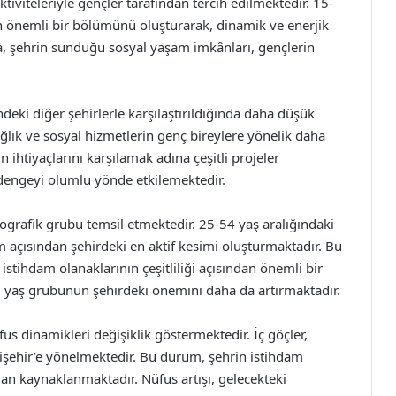
ktiviteleriyle gençler tarafından tercih edilmektedir. 15-
un önemli bir bölümünü oluşturarak, dinamik ve enerjik
ca, şehrin sunduğu sosyal yaşam imkânları, gençlerin
ndeki diğer şehirlerle karşılaştırıldığında daha düşük
ğlık ve sosyal hizmetlerin genç bireylere yönelik daha
n ihtiyaçlarını karşılamak adına çeşitli projeler
 dengeyi olumlu yönde etkilemektedir.
ografik grubu temsil etmektedir. 25-54 yaş aralığındaki
 açısından şehirdeki en aktif kesimi oluşturmaktadır. Bu
stihdam olanaklarının çeşitliliği açısından önemli bir
bu yaş grubunun şehirdeki önemini daha da artırmaktadır.
fus dinamikleri değişiklik göstermektedir. İç göçler,
kişehir’e yönelmektedir. Bu durum, şehrin istihdam
dan kaynaklanmaktadır. Nüfus artışı, gelecekteki