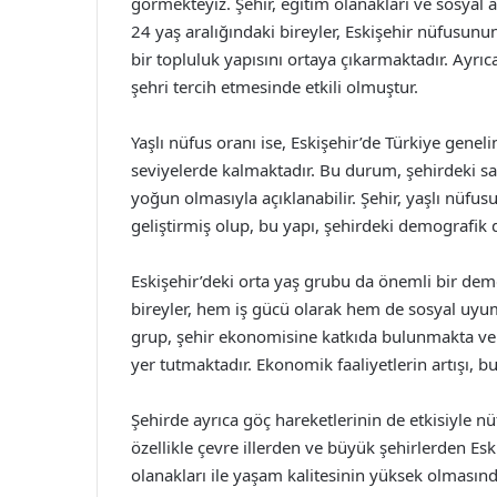
görmekteyiz. Şehir, eğitim olanakları ve sosyal a
24 yaş aralığındaki bireyler, Eskişehir nüfusun
bir topluluk yapısını ortaya çıkarmaktadır. Ayrı
şehri tercih etmesinde etkili olmuştur.
Yaşlı nüfus oranı ise, Eskişehir’de Türkiye geneli
seviyelerde kalmaktadır. Bu durum, şehirdeki sa
yoğun olmasıyla açıklanabilir. Şehir, yaşlı nüfusu
geliştirmiş olup, bu yapı, şehirdeki demografik
Eskişehir’deki orta yaş grubu da önemli bir dem
bireyler, hem iş gücü olarak hem de sosyal uyum
grup, şehir ekonomisine katkıda bulunmakta ve i
yer tutmaktadır. Ekonomik faaliyetlerin artışı, 
Şehirde ayrıca göç hareketlerinin de etkisiyle nü
özellikle çevre illerden ve büyük şehirlerden Es
olanakları ile yaşam kalitesinin yüksek olmasın