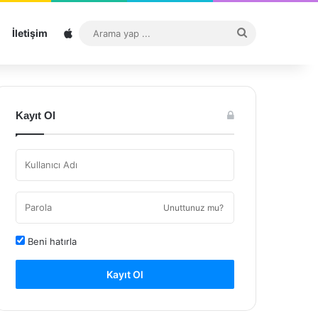
Sitemap
Arama
İletişim
yap
...
Kayıt Ol
Unuttunuz mu?
Beni hatırla
Kayıt Ol