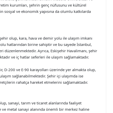
retim kurumları, şehrin genç nüfusunu ve kültürel
’in sosyal ve ekonomik yapısına da olumlu katkılarda
 şehir olup, kara, hava ve demir yolu ile ulaşım imkanı
lu hatlarından birine sahiptir ve bu sayede İstanbul,
leri düzenlenmektedir. Ayrıca, Eskişehir Havalimanı, şehir
ır ve iç hatlar seferleri ile ulaşım sağlamaktadır.
hir, D-200 ve E-90 karayolları üzerinde yer almakta olup,
 ulaşım sağlanabilmektedir. Şehir içi ulaşımda ise
retçilerin rahatça hareket etmelerini sağlamaktadır.
up, sanayi, tarım ve ticaret alanlarında faaliyet
ne ve metal sanayi alanında önemli bir merkez haline