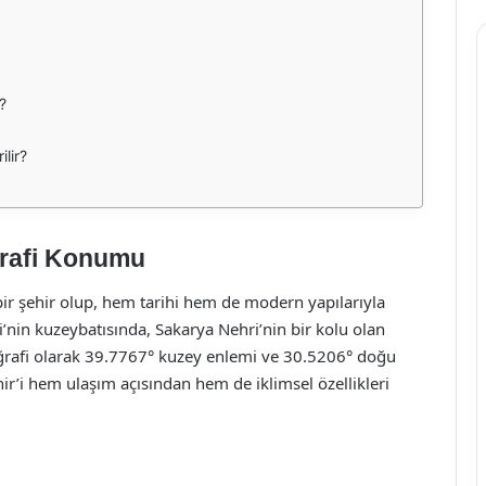
?
ilir?
ğrafi Konumu
 bir şehir olup, hem tarihi hem de modern yapılarıyla
i’nin kuzeybatısında, Sakarya Nehri’nin bir kolu olan
oğrafi olarak 39.7767° kuzey enlemi ve 30.5206° doğu
’i hem ulaşım açısından hem de iklimsel özellikleri