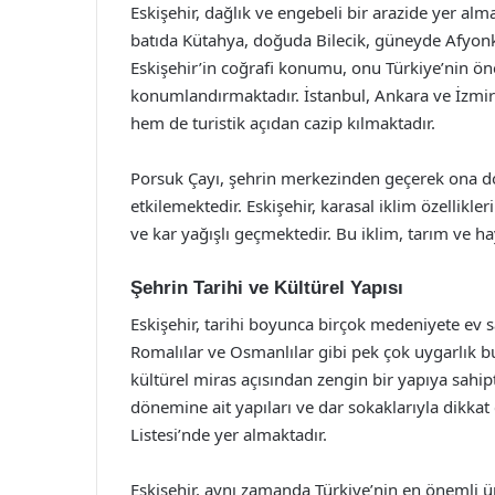
Eskişehir, dağlık ve engebeli bir arazide yer alm
batıda Kütahya, doğuda Bilecik, güneyde Afyonk
Eskişehir’in coğrafi konumu, onu Türkiye’nin ön
konumlandırmaktadır. İstanbul, Ankara ve İzmir g
hem de turistik açıdan cazip kılmaktadır.
Porsuk Çayı, şehrin merkezinden geçerek ona doğ
etkilemektedir. Eskişehir, karasal iklim özellikler
ve kar yağışlı geçmektedir. Bu iklim, tarım ve ha
Şehrin Tarihi ve Kültürel Yapısı
Eskişehir, tarihi boyunca birçok medeniyete ev sah
Romalılar ve Osmanlılar gibi pek çok uygarlık bu
kültürel miras açısından zengin bir yapıya sahipt
dönemine ait yapıları ve dar sokaklarıyla dikk
Listesi’nde yer almaktadır.
Eskişehir, aynı zamanda Türkiye’nin en önemli ün