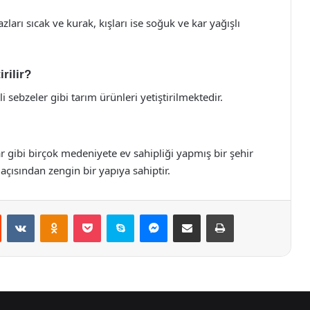
azları sıcak ve kurak, kışları ise soğuk ve kar yağışlı
rilir?
i sebzeler gibi tarım ürünleri yetiştirilmektedir.
lar gibi birçok medeniyete ev sahipliği yapmış bir şehir
 açısından zengin bir yapıya sahiptir.
st
Reddit
VKontakte
Odnoklassniki
Pocket
Skype
Messenger
E-Posta ile paylaş
Yazdır