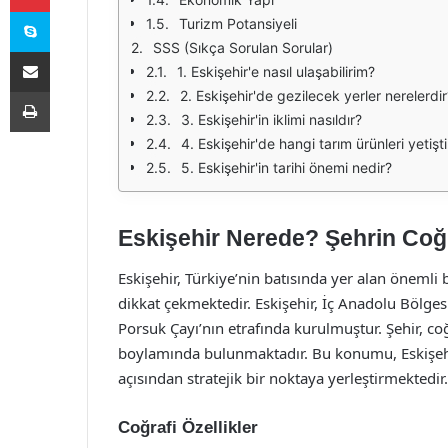
Skype
Turizm Potansiyeli
SSS (Sıkça Sorulan Sorular)
E-Posta ile paylaş
1. Eskişehir'e nasıl ulaşabilirim?
Yazdır
2. Eskişehir'de gezilecek yerler nerelerdir
3. Eskişehir'in iklimi nasıldır?
4. Eskişehir'de hangi tarım ürünleri yetiştir
5. Eskişehir'in tarihi önemi nedir?
Eskişehir Nerede? Şehrin Co
Eskişehir, Türkiye’nin batısında yer alan önemli
dikkat çekmektedir. Eskişehir, İç Anadolu Bölges
Porsuk Çayı’nın etrafında kurulmuştur. Şehir, c
boylamında bulunmaktadır. Bu konumu, Eskişehir
açısından stratejik bir noktaya yerleştirmektedir.
Coğrafi Özellikler