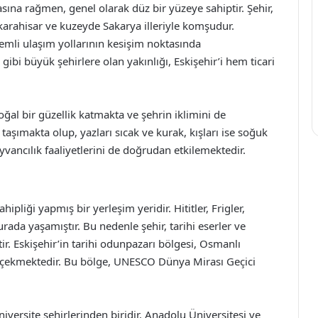
asına rağmen, genel olarak düz bir yüzeye sahiptir. Şehir,
arahisar ve kuzeyde Sakarya illeriyle komşudur.
emli ulaşım yollarının kesişim noktasında
ibi büyük şehirlere olan yakınlığı, Eskişehir’i hem ticari
al bir güzellik katmakta ve şehrin iklimini de
i taşımakta olup, yazları sıcak ve kurak, kışları ise soğuk
yvancılık faaliyetlerini de doğrudan etkilemektedir.
ipliği yapmış bir yerleşim yeridir. Hititler, Frigler,
rada yaşamıştır. Bu nedenle şehir, tarihi eserler ve
ir. Eskişehir’in tarihi odunpazarı bölgesi, Osmanlı
at çekmektedir. Bu bölge, UNESCO Dünya Mirası Geçici
iversite şehirlerinden biridir. Anadolu Üniversitesi ve