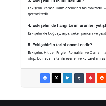
3. Eskişehir’in iklimi nasıldır?
Eskişehir, karasal iklim özellikleri taşımaktadır. Y
geçmektedir.
4. Eskişehir’de hangi tarım ürünleri yetişti
Eskişehir’de buğday, arpa, şeker pancarı ve çeşitl
5. Eskişehir’in tarihi önemi nedir?
Eskişehir, Hititler, Frigler, Romalılar ve Osmanlı
olup, bu nedenle tarihi eserler ve kültürel miras
Facebook
X
LinkedIn
Tumblr
Pintere