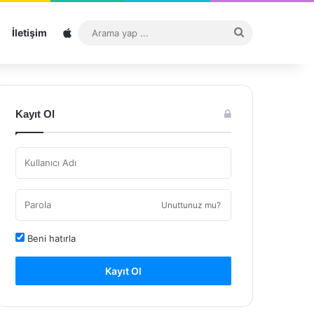
Sitemap
Arama
İletişim
yap
...
Kayıt Ol
Unuttunuz mu?
Beni hatırla
Kayıt Ol