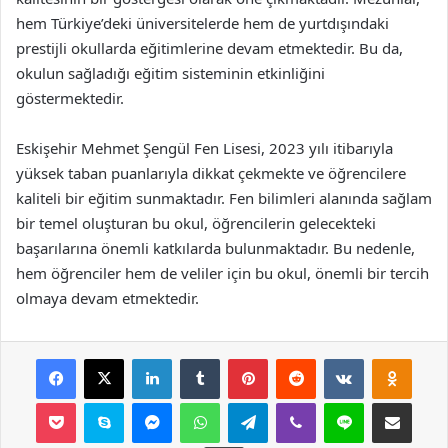
hem Türkiye’deki üniversitelerde hem de yurtdışındaki
prestijli okullarda eğitimlerine devam etmektedir. Bu da,
okulun sağladığı eğitim sisteminin etkinliğini
göstermektedir.
Eskişehir Mehmet Şengül Fen Lisesi, 2023 yılı itibarıyla
yüksek taban puanlarıyla dikkat çekmekte ve öğrencilere
kaliteli bir eğitim sunmaktadır. Fen bilimleri alanında sağlam
bir temel oluşturan bu okul, öğrencilerin gelecekteki
başarılarına önemli katkılarda bulunmaktadır. Bu nedenle,
hem öğrenciler hem de veliler için bu okul, önemli bir tercih
olmaya devam etmektedir.
Facebook
X
LinkedIn
Tumblr
Pinterest
Reddit
VKontakte
Odnok
Pocket
Skype
Messenger
WhatsApp
Telegram
Viber
Line
E-Posta ile payla
Yazdır