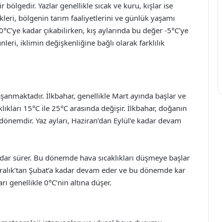
 bölgedir. Yazlar genellikle sıcak ve kuru, kışlar ise
kleri, bölgenin tarım faaliyetlerini ve günlük yaşamı
0°C’ye kadar çıkabilirken, kış aylarında bu değer -5°C’ye
leri, iklimin değişkenliğine bağlı olarak farklılık
anmaktadır. İlkbahar, genellikle Mart ayında başlar ve
kları 15°C ile 25°C arasında değişir. İlkbahar, doğanın
r dönemdir. Yaz ayları, Haziran’dan Eylül’e kadar devam
dar sürer. Bu dönemde hava sıcaklıkları düşmeye başlar
e Aralık’tan Şubat’a kadar devam eder ve bu dönemde kar
arı genellikle 0°C’nin altına düşer.