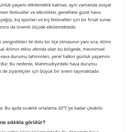
nlük yaşamı etkilemekle kalmaz, aynı zamanda sosyal
enen festivaller ve etkinlikler, genellikle güzel hava
ğışı, kış sporları ve kış festivalleri için bir fırsat sunar.
mını da önemli ölçüde etkilemektedir.
zenginlikleri ile dolu bir ilçe olmasının yanı sıra, iklimi
al iklimin etkisi altında olan bu bölgede, mevsimsel
r. Hava durumu tahminleri, yerel halkın günlük yaşamını
ktördür. Bu nedenle, Mahmudiye’deki hava durumu
 de ziyaretçiler için büyük bir önem taşımaktadır.
 Bu ayda sıcaklık ortalama 30°C’ye kadar çıkabilir.
ne sıklıkla görülür?
a kar yağışı sıkça görülmektedir. Bu dönemde hava