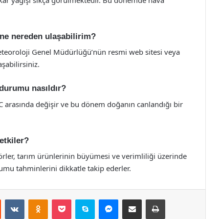
ne nereden ulaşabilirim?
eoroloji Genel Müdürlüğü’nün resmi web sitesi veya
şabilirsiniz.
 durumu nasıldır?
5°C arasında değişir ve bu dönem doğanın canlandığı bir
etkiler?
örler, tarım ürünlerinin büyümesi ve verimliliği üzerinde
umu tahminlerini dikkatle takip ederler.
st
Reddit
VKontakte
Odnoklassniki
Pocket
Skype
Messenger
E-Posta ile paylaş
Yazdır