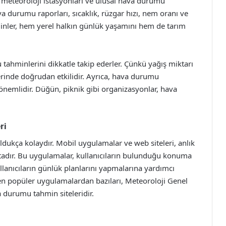
meteoroloji istasyonları ve ulusal hava durumu
a durumu raporları, sıcaklık, rüzgar hızı, nem oranı ve
hminler, hem yerel halkın günlük yaşamını hem de tarım
u tahminlerini dikkatle takip ederler. Çünkü yağış miktarı
zerinde doğrudan etkilidir. Ayrıca, hava durumu
e önemlidir. Düğün, piknik gibi organizasyonlar, hava
ri
kça kolaydır. Mobil uygulamalar ve web siteleri, anlık
ktadır. Bu uygulamalar, kullanıcıların bulunduğu konuma
anıcıların günlük planlarını yapmalarına yardımcı
n popüler uygulamalardan bazıları, Meteoroloji Genel
durumu tahmin siteleridir.