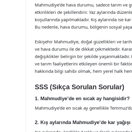
Mahmudiye’de hava durumu, sadece tarım ve gü
etkinlikleri de şekillendirir. Yaz aylarında düzenl
koşullarında yapılmaktadır. Kış aylarında ise kar ya
Bu nedenle, hava durumu, bölgenin sosyal yaşa
Eskişehir Mahmudiye, doğal güzellikleri ve tarihi 
ve hava durumu ile de dikkat çekmektedir. Karas
değişiklikler belirgin bir şekilde yaşanmaktadı
ve tarım faaliyetlerini etkileyen önemli bir fa
hakkında bilgi sahibi olmak, hem yerel halk hem
SSS (Sıkça Sorulan Sorular)
1. Mahmudiye’de en sıcak ay hangisidir?
Mahmudiye’de en sıcak ay genellikle Temmuz’dur.
2. Kış aylarında Mahmudiye’de kar yağışı 
Kış aylarında, özellikle Aralık ve Ocak aylarınd