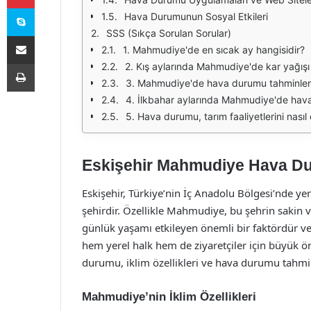
Skype
Hava Durumunun Sosyal Etkileri
SSS (Sıkça Sorulan Sorular)
E-Posta ile paylaş
1. Mahmudiye'de en sıcak ay hangisidir?
Yazdır
2. Kış aylarında Mahmudiye'de kar yağışı 
3. Mahmudiye'de hava durumu tahminleri
4. İlkbahar aylarında Mahmudiye'de hava
5. Hava durumu, tarım faaliyetlerini nasıl 
Eskişehir Mahmudiye Hava D
Eskişehir, Türkiye’nin İç Anadolu Bölgesi’nde yer a
şehirdir. Özellikle Mahmudiye, bu şehrin sakin ve
günlük yaşamı etkileyen önemli bir faktördür v
hem yerel halk hem de ziyaretçiler için büyük 
durumu, iklim özellikleri ve hava durumu tahminl
Mahmudiye’nin İklim Özellikleri