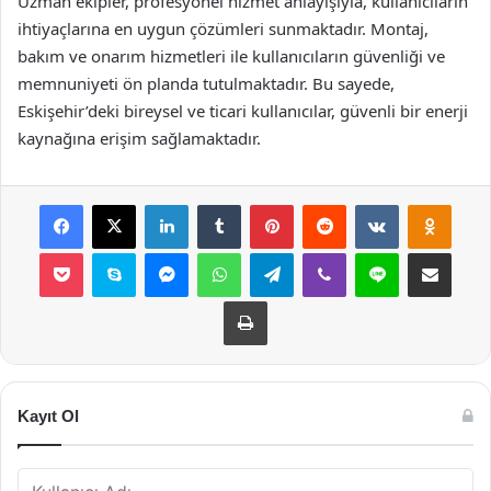
Uzman ekipler, profesyonel hizmet anlayışıyla, kullanıcıların
ihtiyaçlarına en uygun çözümleri sunmaktadır. Montaj,
bakım ve onarım hizmetleri ile kullanıcıların güvenliği ve
memnuniyeti ön planda tutulmaktadır. Bu sayede,
Eskişehir’deki bireysel ve ticari kullanıcılar, güvenli bir enerji
kaynağına erişim sağlamaktadır.
Facebook
X
LinkedIn
Tumblr
Pinterest
Reddit
VKontakte
Odnok
Pocket
Skype
Messenger
WhatsApp
Telegram
Viber
Line
E-Posta ile payla
Yazdır
Kayıt Ol