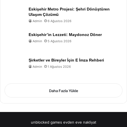
Eskişehir Metro Projesi: Şehri Dönüştüren
Ulaşım Çözümü
Admin
6 Ağustos 2026
Eskişehir’in Lezzeti: Maydonoz Döner
Admin
5 Ağustos 2026
Şirketler ve Bireyler İçin E İmza Rehberi
Admin
1 Ağustos 2026
Daha Fazla Yükle
unblocked games
evden eve nakliyat