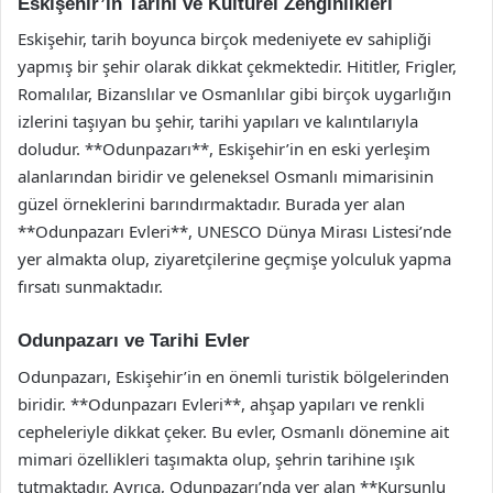
Eskişehir’in Tarihi ve Kültürel Zenginlikleri
Eskişehir, tarih boyunca birçok medeniyete ev sahipliği
yapmış bir şehir olarak dikkat çekmektedir. Hititler, Frigler,
Romalılar, Bizanslılar ve Osmanlılar gibi birçok uygarlığın
izlerini taşıyan bu şehir, tarihi yapıları ve kalıntılarıyla
doludur. **Odunpazarı**, Eskişehir’in en eski yerleşim
alanlarından biridir ve geleneksel Osmanlı mimarisinin
güzel örneklerini barındırmaktadır. Burada yer alan
**Odunpazarı Evleri**, UNESCO Dünya Mirası Listesi’nde
yer almakta olup, ziyaretçilerine geçmişe yolculuk yapma
fırsatı sunmaktadır.
Odunpazarı ve Tarihi Evler
Odunpazarı, Eskişehir’in en önemli turistik bölgelerinden
biridir. **Odunpazarı Evleri**, ahşap yapıları ve renkli
cepheleriyle dikkat çeker. Bu evler, Osmanlı dönemine ait
mimari özellikleri taşımakta olup, şehrin tarihine ışık
tutmaktadır. Ayrıca, Odunpazarı’nda yer alan **Kurşunlu