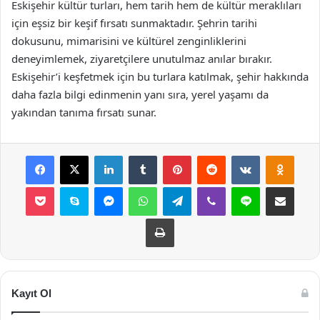
Eskişehir kültür turları, hem tarih hem de kültür meraklıları
için eşsiz bir keşif fırsatı sunmaktadır. Şehrin tarihi
dokusunu, mimarisini ve kültürel zenginliklerini
deneyimlemek, ziyaretçilere unutulmaz anılar bırakır.
Eskişehir’i keşfetmek için bu turlara katılmak, şehir hakkında
daha fazla bilgi edinmenin yanı sıra, yerel yaşamı da
yakından tanıma fırsatı sunar.
Facebook
X
LinkedIn
Tumblr
Pinterest
Reddit
VKontakte
Odnok
Pocket
Skype
Messenger
WhatsApp
Telegram
Viber
Line
E-Posta ile payla
Yazdır
Kayıt Ol