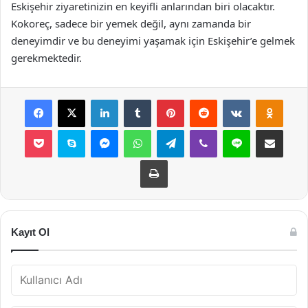
Eskişehir ziyaretinizin en keyifli anlarından biri olacaktır.
Kokoreç, sadece bir yemek değil, aynı zamanda bir
deneyimdir ve bu deneyimi yaşamak için Eskişehir’e gelmek
gerekmektedir.
Facebook
X
LinkedIn
Tumblr
Pinterest
Reddit
VKontakte
Odnok
Pocket
Skype
Messenger
WhatsApp
Telegram
Viber
Line
E-Posta ile payla
Yazdır
Kayıt Ol