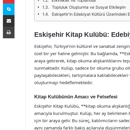
Etkinlikler ve Toplantılar
Skype
Topluluk Oluşturma ve Sosyal Etkileşim
Eskişehir’in Edebiyat Kültürü Üzerindeki E
E-Posta ile paylaş
Yazdır
Eskişehir Kitap Kulübü: Edeb
Eskişehir, Türkiye’nin kültürel ve sanatsal zenginl
özel bir yer haline gelmiştir. Bu bağlamda, **Es
araya getirerek, kitap okuma alışkanlıklarını teş
sunmaktadır. Kulüp, sadece bir okuma grubu olm
paylaşabilecekleri, tartışmalara katılabilecekleri
oluşturmayı hedeflemektedir.
Kitap Kulübünün Amacı ve Felsefesi
Eskişehir Kitap Kulübü, **kitap okuma alışkanlı
amacıyla kurulmuştur. Kulüp, her ay belirlenen b
için bir araya gelir. Bu süreç, katılımcıların sad
aynı zamanda farklı bakış açılarıyla düşünmeleri