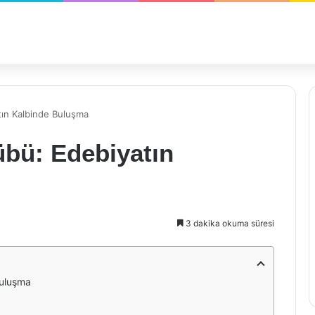
tın Kalbinde Buluşma
übü: Edebiyatın
3 dakika okuma süresi
Buluşma