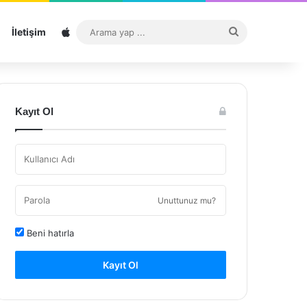
Sitemap
Arama
İletişim
yap
...
Kayıt Ol
Unuttunuz mu?
Beni hatırla
Kayıt Ol