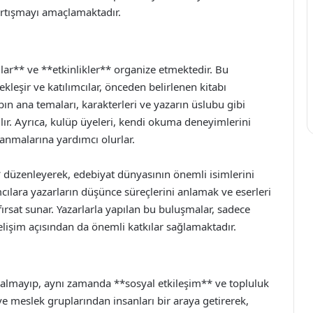
tartışmayı amaçlamaktadır.
ılar** ve **etkinlikler** organize etmektedir. Bu
çekleşir ve katılımcılar, önceden belirlenen kitabı
abın ana temaları, karakterleri ve yazarın üslubu gibi
lır. Ayrıca, kulüp üyeleri, kendi okuma deneyimlerini
azanmalarına yardımcı olurlar.
* düzenleyerek, edebiyat dünyasının önemli isimlerini
ımcılara yazarların düşünce süreçlerini anlamak ve eserleri
fırsat sunar. Yazarlarla yapılan bu buluşmalar, sadece
elişim açısından da önemli katkılar sağlamaktadır.
kalmayıp, aynı zamanda **sosyal etkileşim** ve topluluk
e meslek gruplarından insanları bir araya getirerek,