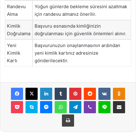
Randevu
Yoğun günlerde bekleme süresini azaltmak
Alma
için randevu almanız önerilir.
Kimlik
Başvuru esnasında kimliğinizin
Doğrulama
doğrulanması için güvenlik önlemleri alınır.
Yeni
Başvurunuzun onaylanmasının ardından
Kimlik
yeni kimlik kartınız adresinize
Kartı
gönderilecektir.
Facebook
X
LinkedIn
Tumblr
Pinterest
Reddit
VKontakte
Odnok
Pocket
Skype
Messenger
WhatsApp
Telegram
Viber
Line
E-Posta ile payla
Yazdır