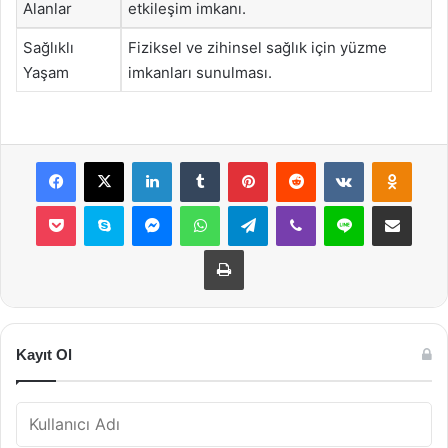
Alanlar
etkileşim imkanı.
Sağlıklı
Fiziksel ve zihinsel sağlık için yüzme
Yaşam
imkanları sunulması.
Facebook
X
LinkedIn
Tumblr
Pinterest
Reddit
VKontakte
Odnok
Pocket
Skype
Messenger
WhatsApp
Telegram
Viber
Line
E-Posta ile payla
Yazdır
Kayıt Ol