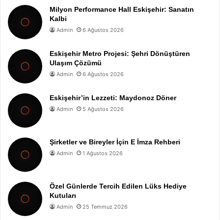
Milyon Performance Hall Eskişehir: Sanatın
Kalbi
Admin
6 Ağustos 2026
Eskişehir Metro Projesi: Şehri Dönüştüren
Ulaşım Çözümü
Admin
6 Ağustos 2026
Eskişehir’in Lezzeti: Maydonoz Döner
Admin
5 Ağustos 2026
Şirketler ve Bireyler İçin E İmza Rehberi
Admin
1 Ağustos 2026
Özel Günlerde Tercih Edilen Lüks Hediye
Kutuları
Admin
25 Temmuz 2026