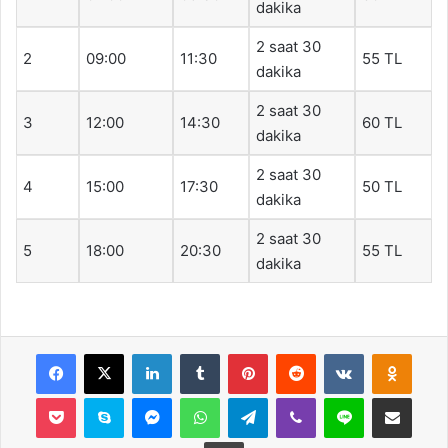
dakika
2 saat 30
2
09:00
11:30
55 TL
dakika
2 saat 30
3
12:00
14:30
60 TL
dakika
2 saat 30
4
15:00
17:30
50 TL
dakika
2 saat 30
5
18:00
20:30
55 TL
dakika
Facebook
X
LinkedIn
Tumblr
Pinterest
Reddit
VKontakte
Odnok
Pocket
Skype
Messenger
WhatsApp
Telegram
Viber
Line
E-Posta ile payla
Yazdır