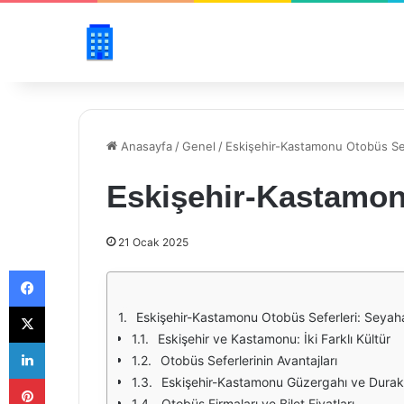
Anasayfa
/
Genel
/
Eskişehir-Kastamonu Otobüs Sef
Eskişehir-Kastamon
21 Ocak 2025
Facebook
X
Eskişehir-Kastamonu Otobüs Seferleri: Seyah
Eskişehir ve Kastamonu: İki Farklı Kültür
LinkedIn
Otobüs Seferlerinin Avantajları
Pinterest
Eskişehir-Kastamonu Güzergahı ve Durak
Otobüs Firmaları ve Bilet Fiyatları