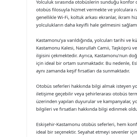
Yolculuk sırasında otobüslerin sunduğu konfor 
otobüs filosuyla hizmet vermekte ve yolculara 
genellikle Wi-Fi, koltuk arkası ekranlar, ikram h
yolculukların daha keyifli hale gelmesini sağlam
Kastamonu’ya varıldığında, yolcuları tarihi ve kül
Kastamonu Kalesi, Nasrullah Camii, Taşköprü ve Il
ilgisini çekmektedir. Ayrıca, Kastamonu’nun doğa
için ideal bir ortam sunmaktadır. Bu nedenle, E
aynı zamanda keşif fırsatları da sunmaktadır.
Otobüs seferleri hakkında bilgi almak isteyen yo
iletişime geçebilir veya şehirlerarası otobüs ter
üzerinden yapılan duyurular ve kampanyalar, yol
bilgileri ve fırsatları hakkında bilgi edinmek old
Eskişehir-Kastamonu otobüs seferleri, hem konf
ideal bir seçenektir. Seyahat etmeyi sevenler içi