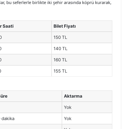
, bu seferlerle birlikte iki şehir arasında köprü kurarak,
r Saati
Bilet Fiyatı
0
150 TL
0
140 TL
0
160 TL
0
155 TL
Süre
Aktarma
Yok
 dakika
Yok