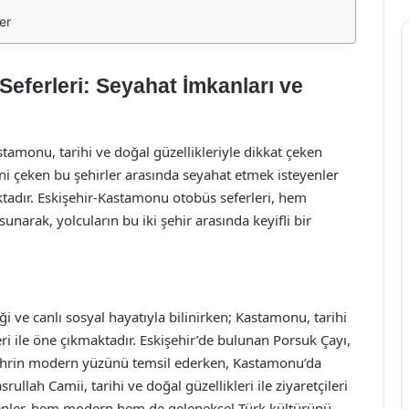
er
eferleri: Seyahat İmkanları ve
stamonu, tarihi ve doğal güzellikleriyle dikkat çeken
gisini çeken bu şehirler arasında seyahat etmek isteyenler
ktadır. Eskişehir-Kastamonu otobüs seferleri, hem
arak, yolcuların bu iki şehir arasında keyifli bir
ği ve canlı sosyal hayatıyla bilinirken; Kastamonu, tarihi
eri ile öne çıkmaktadır. Eskişehir’de bulunan Porsuk Çayı,
 şehrin modern yüzünü temsil ederken, Kastamonu’da
lah Camii, tarihi ve doğal güzellikleri ile ziyaretçileri
edenler, hem modern hem de geleneksel Türk kültürünü