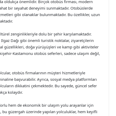
da oldukça önemlidir. Birçok otobüs firması, modern
rahat bir seyahat deneyimi sunmaktadır. Otobüslerde
izmetleri gibi olanaklar bulunmaktadır. Bu özellikler, uzun
aktadır.
türel zenginlikleriyle dolu bir şehir karşılamaktadır.
gaz Dağı gibi önemli turistik noktalar, ziyaretçilerin
l güzellikleri, doğa yürüyüşleri ve kamp gibi aktiviteler
skişehir-Kastamonu otobüs seferleri, sadece ulaşım değil,
lcular, otobüs firmalarının müşteri hizmetleriyle
minaline başvurabilir. Ayrıca, sosyal medya platformları
cuların dikkatini çekmektedir. Bu sayede, güncel sefer
ukça kolaydır.
orlu hem de ekonomik bir ulaşım yolu arayanlar için
n, bu güzergah üzerinde yapılan yolculuklar, hem keyifli