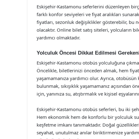
Eskişehir-Kastamonu seferlerini düzenleyen birç
farklı konfor seviyeleri ve fiyat aralıkları suna
fiyatları, sezonluk değişiklikler gösterebilir, bu
olacaktır. Online bilet satış siteleri, yolcuların b
yardımcı olmaktadır.
Yolculuk Öncesi Dikkat Edilmesi Gereken
Eskişehir-Kastamonu otobüs yolculuğuna çıkmad
Öncelikle, biletlerinizi önceden almak, hem fi
yaşamamanıza yardımcı olur. Ayrıca, otobüsün k
bulunmak, sıkışıklık yaşamamanız açısından öne
için, yanınıza su, atıştırmalık ve kişisel eşyalar
Eskişehir-Kastamonu otobüs seferleri, bu iki şehi
Hem ekonomik hem de konforlu bir yolculuk sunan
keşfetme imkanı tanımaktadır. Doğal güzellikleri 
seyahat, unutulmaz anılar biriktirmenize yardımcı