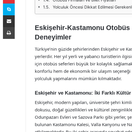
Skype
Yolculuk Öncesi Dikkat Edilmesi Gerekenl
E-Posta ile paylaş
Eskişehir-Kastamonu Otobüs S
Yazdır
Deneyimler
Türkiye’nin güzide şehirlerinden Eskişehir ve Ka
yerlerdir. Her yıl yerli ve yabancı turistlerin il
için otobüs seferleri büyük bir kolaylık sağlama
konforlu hem de ekonomik bir ulaşım seçeneği sun
yolculuk yapmalarını mümkün kılmaktadır.
Eskişehir ve Kastamonu: İki Farklı Kültür
Eskişehir, modern yapıları, üniversite şehri kimli
dokusu, doğal güzellikleri ve kültürel zenginlikl
Odunpazarı Evleri ve Sazova Parkı gibi yerler,
bulunan Kastamonu Kalesi, Valla Kanyonu ve Nasrul
etkilemektedir. Bu iki şehir arasında seyahat 