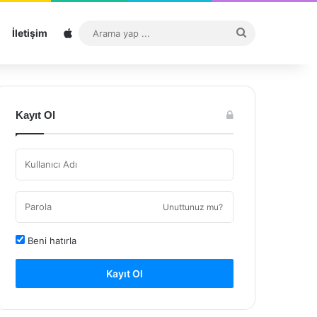
Sitemap
Arama
İletişim
yap
...
Kayıt Ol
Unuttunuz mu?
Beni hatırla
Kayıt Ol