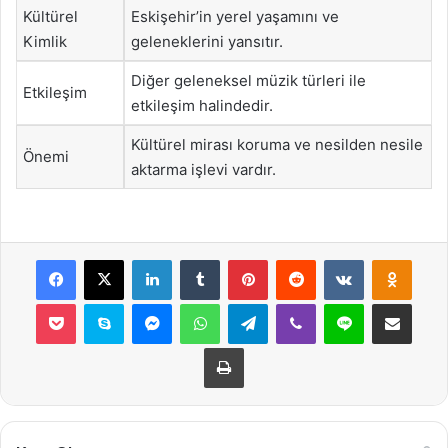
Kültürel
Eskişehir’in yerel yaşamını ve
Kimlik
geleneklerini yansıtır.
Diğer geleneksel müzik türleri ile
Etkileşim
etkileşim halindedir.
Kültürel mirası koruma ve nesilden nesile
Önemi
aktarma işlevi vardır.
Facebook
X
LinkedIn
Tumblr
Pinterest
Reddit
VKontakte
Odnok
Pocket
Skype
Messenger
WhatsApp
Telegram
Viber
Line
E-Posta ile payla
Yazdır