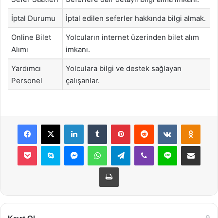
İptal Durumu
İptal edilen seferler hakkında bilgi almak.
Online Bilet
Yolcuların internet üzerinden bilet alım
Alımı
imkanı.
Yardımcı
Yolculara bilgi ve destek sağlayan
Personel
çalışanlar.
Facebook
X
LinkedIn
Tumblr
Pinterest
Reddit
VKontakte
Odnok
Pocket
Skype
Messenger
WhatsApp
Telegram
Viber
Line
E-Posta ile payla
Yazdır