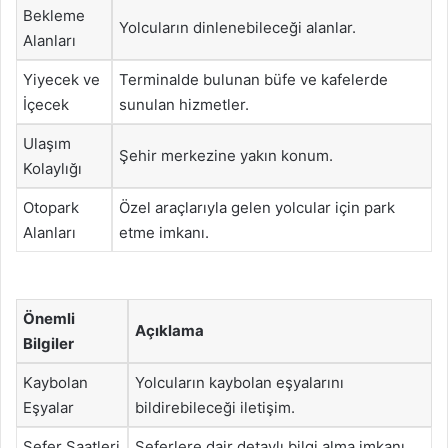
Bekleme
Yolcuların dinlenebileceği alanlar.
Alanları
Yiyecek ve
Terminalde bulunan büfe ve kafelerde
İçecek
sunulan hizmetler.
Ulaşım
Şehir merkezine yakın konum.
Kolaylığı
Otopark
Özel araçlarıyla gelen yolcular için park
Alanları
etme imkanı.
Önemli
Açıklama
Bilgiler
Kaybolan
Yolcuların kaybolan eşyalarını
Eşyalar
bildirebileceği iletişim.
Sefer Saatleri
Seferlere dair detaylı bilgi alma imkanı.