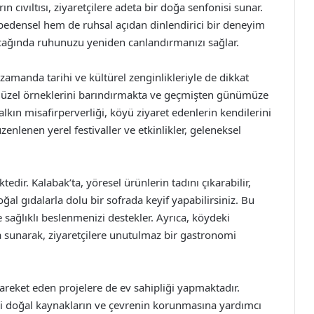
n cıvıltısı, ziyaretçilere adeta bir doğa senfonisi sunar.
edensel hem de ruhsal açıdan dinlendirici bir deneyim
cağında ruhunuzu yeniden canlandırmanızı sağlar.
 zamanda tarihi ve kültürel zenginlikleriyle de dikkat
 güzel örneklerini barındırmakta ve geçmişten günümüze
lkın misafirperverliği, köyü ziyaret edenlerin kendilerini
zenlenen yerel festivaller ve etkinlikler, geleneksel
edir. Kalabak’ta, yöresel ürünlerin tadını çıkarabilir,
ğal gıdalarla dolu bir sofrada keyif yapabilirsiniz. Bu
sağlıklı beslenmenizi destekler. Ayrıca, köydeki
 sunarak, ziyaretçilere unutulmaz bir gastronomi
reket eden projelere de ev sahipliği yapmaktadır.
eki doğal kaynakların ve çevrenin korunmasına yardımcı