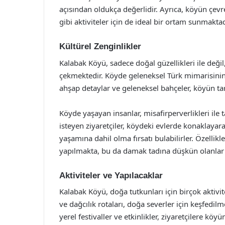
açısından oldukça değerlidir. Ayrıca, köyün çevre
gibi aktiviteler için de ideal bir ortam sunmaktad
Kültürel Zenginlikler
Kalabak Köyü, sadece doğal güzellikleri ile değil
çekmektedir. Köyde geleneksel Türk mimarisinin
ahşap detaylar ve geleneksel bahçeler, köyün tari
Köyde yaşayan insanlar, misafirperverlikleri il
isteyen ziyaretçiler, köydeki evlerde konaklayara
yaşamına dahil olma fırsatı bulabilirler. Özelli
yapılmakta, bu da damak tadına düşkün olanlar i
Aktiviteler ve Yapılacaklar
Kalabak Köyü, doğa tutkunları için birçok aktivit
ve dağcılık rotaları, doğa severler için keşfedi
yerel festivaller ve etkinlikler, ziyaretçilere kö