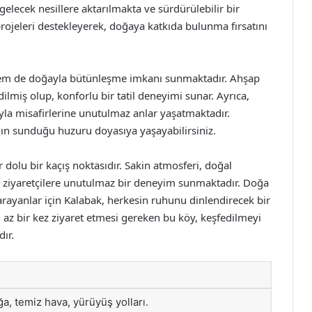
gelecek nesillere aktarılmakta ve sürdürülebilir bir
projeleri destekleyerek, doğaya katkıda bulunma fırsatını
hem de doğayla bütünleşme imkanı sunmaktadır. Ahşap
ilmiş olup, konforlu bir tatil deneyimi sunar. Ayrıca,
yla misafirlerine unutulmaz anlar yaşatmaktadır.
ın sunduğu huzuru doyasıya yaşayabilirsiniz.
dolu bir kaçış noktasıdır. Sakin atmosferi, doğal
yle, ziyaretçilere unutulmaz bir deneyim sunmaktadır. Doğa
 arayanlar için Kalabak, herkesin ruhunu dinlendirecek bir
 az bir kez ziyaret etmesi gereken bu köy, keşfedilmeyi
ır.
a, temiz hava, yürüyüş yolları.