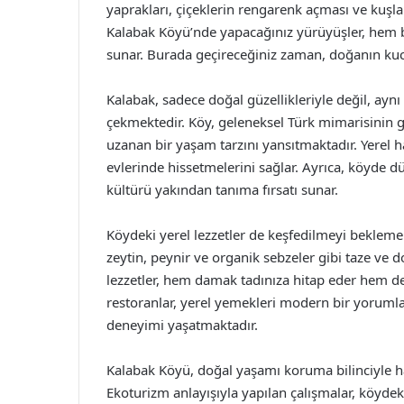
yaprakları, çiçeklerin rengarenk açması ve kuşları
Kalabak Köyü’nde yapacağınız yürüyüşler, hem b
sunar. Burada geçireceğiniz zaman, doğanın ku
Kalabak, sadece doğal güzellikleriyle değil, aynı
çekmektedir. Köy, geleneksel Türk mimarisinin
uzanan bir yaşam tarzını yansıtmaktadır. Yerel ha
evlerinde hissetmelerini sağlar. Ayrıca, köyde dü
kültürü yakından tanıma fırsatı sunar.
Köydeki yerel lezzetler de keşfedilmeyi beklemekt
zeytin, peynir ve organik sebzeler gibi taze ve do
lezzetler, hem damak tadınıza hitap eder hem de 
restoranlar, yerel yemekleri modern bir yorumla
deneyimi yaşatmaktadır.
Kalabak Köyü, doğal yaşamı koruma bilinciyle ha
Ekoturizm anlayışıyla yapılan çalışmalar, köyd