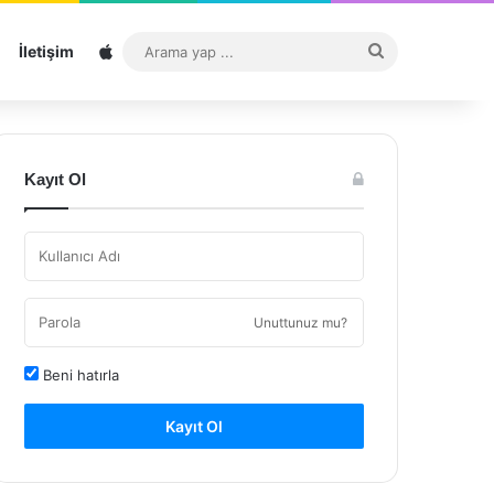
Sitemap
Arama
İletişim
yap
...
Kayıt Ol
Unuttunuz mu?
Beni hatırla
Kayıt Ol