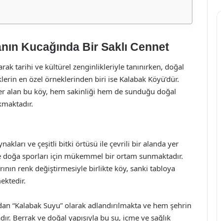
nın Kucağında Bir Saklı Cennet
arak tarihi ve kültürel zenginlikleriyle tanınırken, doğal
klerin en özel örneklerinden biri ise Kalabak Köyü’dür.
er alan bu köy, hem sakinliği hem de sunduğu doğal
ıkmaktadır.
ları ve çeşitli bitki örtüsü ile çevrili bir alanda yer
ve doğa sporları için mükemmel bir ortam sunmaktadır.
ının renk değiştirmesiyle birlikte köy, sanki tabloya
ktedir.
ndan “Kalabak Suyu” olarak adlandırılmakta ve hem şehrin
dır. Berrak ve doğal yapısıyla bu su, içme ve sağlık