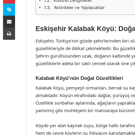
Kültürel Zenginlikler
Skype
Aktiviteler ve Yapılacaklar
E-Posta ile paylaş
Eskişehir Kalabak Köyü: Doğa
Yazdır
Eskişehir, Türkiye’nin gözde şehirlerinden biri ol
güzellikleriyle de dikkat çekmektedir. Bu güzelli
Şehrin gürültüsünden uzak, doğanın kalbinde y
güzelliklerle adeta bir saklı cennet olarak öne ç
Kalabak Köyü’nün Doğal Güzellikleri
Kalabak Köyü, yemyeşil ormanları, berrak su kaynak
almaktadır. Köyün etrafındaki dağlar, yürüyüş 
Özellikle sonbahar aylarında, ağaçların yapraklar
yansımış gibi muhteşem bir manzaraya bürünme
Köyde yer alan kaynak suyu, bölge halkı tarafı
hem de çevre köylerin su ihtiyacını karşılamakta