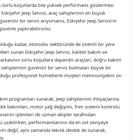
in zorlu koşullarda bile yüksek performans göstermesi
 Eskişehir Jeep Servisi, araç sahiplerinin en büyük
üvenilir bir servis arıyorsanız, Eskişehir Jeep Servisi’ni
güvenle yaptırabilirsiniz.
a olduğu kadar, otomotiv sektöründe de önemli bir yere
etleri sunan Eskişehir Jeep Servisi, kaliteli bakım ve
arkasının zorlu koşullara dayanıklı araçları, doğru bakım
ahiplerinin güvenilir bir servis bulmaları büyük bir
sunduğu profesyonel hizmetlerle müşteri memnuniyetini ön
akım programları sunarak, Jeep sahiplerinin ihtiyaçlarına
dik bakımları, motor yağ değişimi, fren sistemi kontrolü
 onarım işlemleri de uzman ekipler tarafından
ü uzatılırken, performanslarının da en üst seviyeye
kım değil, aynı zamanda teknik destek de sunarak,
ir.