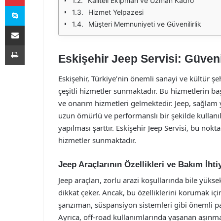
Kaliteli Ekipman ve Uzman Kadro
Skype
Hizmet Yelpazesi
Müşteri Memnuniyeti ve Güvenilirlik
E-Posta ile paylaş
Yazdır
Eskişehir Jeep Servisi: Güven
Eskişehir, Türkiye’nin önemli sanayi ve kültür şe
çeşitli hizmetler sunmaktadır. Bu hizmetlerin ba
ve onarım hizmetleri gelmektedir. Jeep, sağlam yap
uzun ömürlü ve performanslı bir şekilde kullan
yapılması şarttır. Eskişehir Jeep Servisi, bu nokt
hizmetler sunmaktadır.
Jeep Araçlarının Özellikleri ve Bakım İhti
Jeep araçları, zorlu arazi koşullarında bile yük
dikkat çeker. Ancak, bu özelliklerini korumak içi
şanzıman, süspansiyon sistemleri gibi önemli par
Ayrıca, off-road kullanımlarında yaşanan aşınma