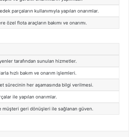
 yedek parçaların kullanımıyla yapılan onarımlar.
e özel flota araçların bakımı ve onarımı.
yenler tarafından sunulan hizmetler.
rla hızlı bakım ve onarım işlemleri.
t sürecinin her aşamasında bilgi verilmesi.
çalar ile yapılan onarımlar.
e müşteri geri dönüşleri ile sağlanan güven.
st
Reddit
VKontakte
Odnoklassniki
Pocket
Skype
Messenger
E-Posta ile paylaş
Yazdır