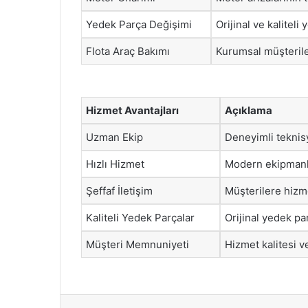
Yedek Parça Değişimi
Orijinal ve kaliteli
Flota Araç Bakımı
Kurumsal müşteriler
Hizmet Avantajları
Açıklama
Uzman Ekip
Deneyimli teknis
Hızlı Hizmet
Modern ekipmanla
Şeffaf İletişim
Müşterilere hizme
Kaliteli Yedek Parçalar
Orijinal yedek par
Müşteri Memnuniyeti
Hizmet kalitesi v
Facebook
X
LinkedIn
Tumblr
Pintere