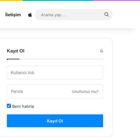
Sitemap
Arama
İletişim
yap
...
Kayıt Ol
Unuttunuz mu?
Beni hatırla
Kayıt Ol