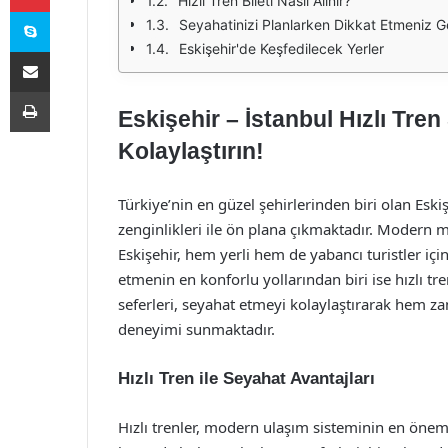
Hızlı Tren Bileti Nasıl Alınır?
Skype
Seyahatinizi Planlarken Dikkat Etmeniz G
Eskişehir'de Keşfedilecek Yerler
E-Posta ile paylaş
Yazdır
Eskişehir – İstanbul Hızlı Tren 
Kolaylaştırın!
Türkiye’nin en güzel şehirlerinden biri olan Eskiş
zenginlikleri ile ön plana çıkmaktadır. Modern m
Eskişehir, hem yerli hem de yabancı turistler içi
etmenin en konforlu yollarından biri ise hızlı tren
seferleri, seyahat etmeyi kolaylaştırarak hem 
deneyimi sunmaktadır.
Hızlı Tren ile Seyahat Avantajları
Hızlı trenler, modern ulaşım sisteminin en önemli