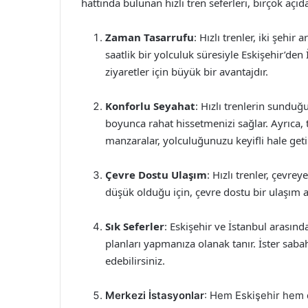
hattında bulunan hızlı tren seferleri, birçok açı
Zaman Tasarrufu
: Hızlı trenler, iki şehir
saatlik bir yolculuk süresiyle Eskişehir’den 
ziyaretler için büyük bir avantajdır.
Konforlu Seyahat
: Hızlı trenlerin sunduğ
boyunca rahat hissetmenizi sağlar. Ayrıca, 
manzaralar, yolculuğunuzu keyifli hale getir
Çevre Dostu Ulaşım
: Hızlı trenler, çevre
düşük olduğu için, çevre dostu bir ulaşım ar
Sık Seferler
: Eskişehir ve İstanbul arasın
planları yapmanıza olanak tanır. İster saba
edebilirsiniz.
Merkezi İstasyonlar
: Hem Eskişehir hem d