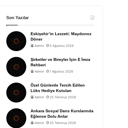
Son Yazılar
Eskişehir’in Lezzeti: Maydonoz
Döner
Admin
5 Ağustos 2026
Şirketler ve Bireyler İçin E İmza
Rehberi
Admin
1 Ağustos 2026
Özel Günlerde Tercih Edilen
Lüks Hediye Kutuları
Admin
25 Temmuz 2026
Ankara Sosyal Dans Kurslarında
Eğlence Dolu Anlar
Admin
25 Temmuz 2026