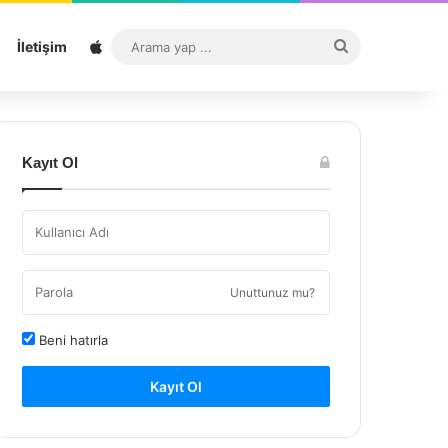
Sitemap
Arama
İletişim
yap
...
Kayıt Ol
Unuttunuz mu?
Beni hatırla
Kayıt Ol