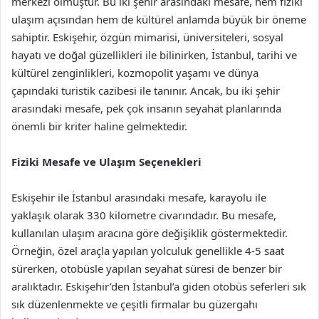
merkezi olmuştur. Bu iki şehir arasındaki mesafe, hem fiziki
ulaşım açısından hem de kültürel anlamda büyük bir öneme
sahiptir. Eskişehir, özgün mimarisi, üniversiteleri, sosyal
hayatı ve doğal güzellikleri ile bilinirken, İstanbul, tarihi ve
kültürel zenginlikleri, kozmopolit yaşamı ve dünya
çapındaki turistik cazibesi ile tanınır. Ancak, bu iki şehir
arasındaki mesafe, pek çok insanın seyahat planlarında
önemli bir kriter haline gelmektedir.
Fiziki Mesafe ve Ulaşım Seçenekleri
Eskişehir ile İstanbul arasındaki mesafe, karayolu ile
yaklaşık olarak 330 kilometre civarındadır. Bu mesafe,
kullanılan ulaşım aracına göre değişiklik göstermektedir.
Örneğin, özel araçla yapılan yolculuk genellikle 4-5 saat
sürerken, otobüsle yapılan seyahat süresi de benzer bir
aralıktadır. Eskişehir’den İstanbul’a giden otobüs seferleri sık
sık düzenlenmekte ve çeşitli firmalar bu güzergahı