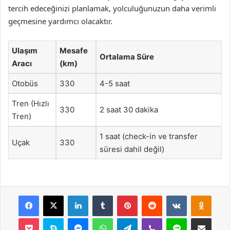
tercih edeceğinizi planlamak, yolculuğunuzun daha verimli
geçmesine yardımcı olacaktır.
Ulaşım
Mesafe
Ortalama Süre
Aracı
(km)
Otobüs
330
4-5 saat
Tren (Hızlı
330
2 saat 30 dakika
Tren)
1 saat (check-in ve transfer
Uçak
330
süresi dahil değil)
Facebook
X
LinkedIn
Tumblr
Pinterest
Reddit
VKontakte
Odnok
Pocket
Skype
Messenger
WhatsApp
Telegram
Viber
Line
E-Posta ile payla