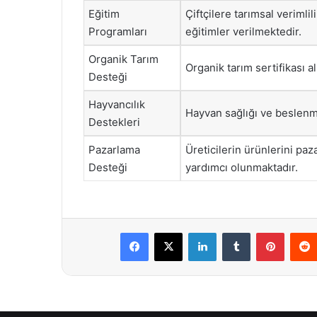
Eğitim
Çiftçilere tarımsal verimli
Programları
eğitimler verilmektedir.
Organik Tarım
Organik tarım sertifikası 
Desteği
Hayvancılık
Hayvan sağlığı ve beslenme
Destekleri
Pazarlama
Üreticilerin ürünlerini paz
Desteği
yardımcı olunmaktadır.
Facebook
X
LinkedIn
Tumblr
Pintere