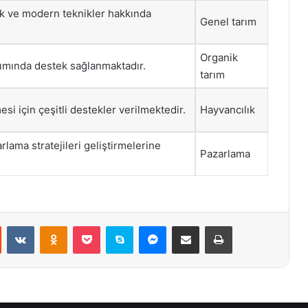
lik ve modern teknikler hakkında
Genel tarım
Organik
alımında destek sağlanmaktadır.
tarım
si için çeşitli destekler verilmektedir.
Hayvancılık
arlama stratejileri geliştirmelerine
Pazarlama
st
Reddit
VKontakte
Odnoklassniki
Pocket
Skype
Messenger
E-Posta ile paylaş
Yazdır