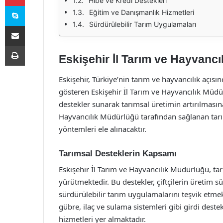
Hibe ve Kredi Destekleri
Skype
Eğitim ve Danışmanlık Hizmetleri
Sürdürülebilir Tarım Uygulamaları
E-Posta ile paylaş
Yazdır
Eskişehir İl Tarım ve Hayvanc
Eskişehir, Türkiye’nin tarım ve hayvancılık açısı
gösteren Eskişehir İl Tarım ve Hayvancılık Müdürl
destekler sunarak tarımsal üretimin artırılmasın
Hayvancılık Müdürlüğü tarafından sağlanan tar
yöntemleri ele alınacaktır.
Tarımsal Desteklerin Kapsamı
Eskişehir İl Tarım ve Hayvancılık Müdürlüğü, t
yürütmektedir. Bu destekler, çiftçilerin üretim sü
sürdürülebilir tarım uygulamalarını teşvik etme
gübre, ilaç ve sulama sistemleri gibi girdi deste
hizmetleri yer almaktadır.