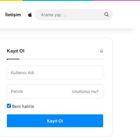
Sitemap
Arama
İletişim
yap
...
Kayıt Ol
Unuttunuz mu?
Beni hatırla
Kayıt Ol