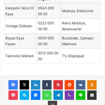
Eskişehir İkinci El
0543 000
Mobilya, Elektronik
Eşya
00 00
0222 000
Retro Mobilya,
Vintage Dükkanı
00 00
Aksesuarlar
Beyaz Eşya
0530 000
Buzdolabı, Çamaşır
Pazarı
00 00
Makinesi
0212 000 00
Teknoloji Marketi
TV, Bilgisayar
00
Facebook
X
LinkedIn
Tumblr
Pinterest
Reddit
VKontakte
Odnok
Pocket
Skype
Messenger
WhatsApp
Telegram
Viber
Line
E-Posta ile payla
Yazdır