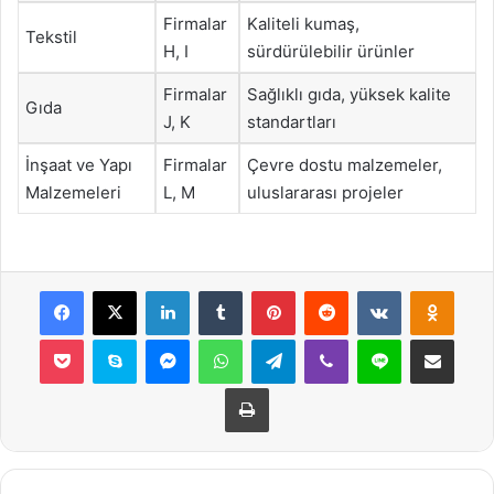
Firmalar
Kaliteli kumaş,
Tekstil
H, I
sürdürülebilir ürünler
Firmalar
Sağlıklı gıda, yüksek kalite
Gıda
J, K
standartları
İnşaat ve Yapı
Firmalar
Çevre dostu malzemeler,
Malzemeleri
L, M
uluslararası projeler
Facebook
X
LinkedIn
Tumblr
Pinterest
Reddit
VKontakte
Odnok
Pocket
Skype
Messenger
WhatsApp
Telegram
Viber
Line
E-Posta ile payla
Yazdır