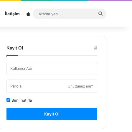
Sitemap
Arama
İletişim
yap
...
Kayıt Ol
Unuttunuz mu?
Beni hatırla
Kayıt Ol