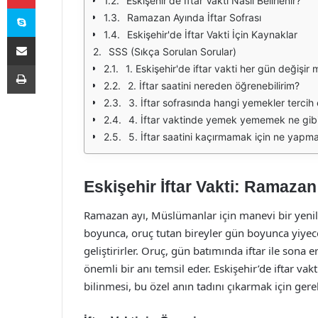
Eskişehir'de İftar Vakti Nasıl Belirlenir?
Skype
Ramazan Ayında İftar Sofrası
Eskişehir'de İftar Vakti İçin Kaynaklar
E-Posta ile paylaş
SSS (Sıkça Sorulan Sorular)
Yazdır
1. Eskişehir'de iftar vakti her gün değişir 
2. İftar saatini nereden öğrenebilirim?
3. İftar sofrasında hangi yemekler tercih e
4. İftar vaktinde yemek yememek ne gib
5. İftar saatini kaçırmamak için ne yapma
Eskişehir İftar Vakti: Ramaz
Ramazan ayı, Müslümanlar için manevi bir yen
boyunca, oruç tutan bireyler gün boyunca yiyec
geliştirirler. Oruç, gün batımında iftar ile sona e
önemli bir anı temsil eder. Eskişehir’de iftar va
bilinmesi, bu özel anın tadını çıkarmak için gerek