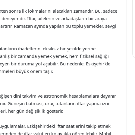
kten sonra ilk lokmalarını alacakları zamandır. Bu, sadece
 deneyimdir. İftar, ailelerin ve arkadaşların bir araya
rtırır. Ramazan ayında yapılan bu toplu yemekler, sevgi
tanların ibadetlerini eksiksiz bir şekilde yerine
 Yanlış bir zamanda yemek yemek, hem fiziksel sağlığı
eyen bir duruma yol açabilir. Bu nedenle, Eskişehir’de
enmeleri büyük önem taşır.
l değişen dini takvim ve astronomik hesaplamalara dayanır.
nir. Güneşin batması, oruç tutanların iftar yapma izni
leri, her gün değişiklik gösterir.
 uygulamalar, Eskişehir’deki iftar saatlerini takip etmek
erinden de iftar vakitleri kolaylıkla öğrenilebilir. Mobil