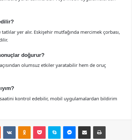
dilir?
 tatlılar yer alır. Eskişehir mutfağında mercimek çorbası,
ilir.
 sonuçlar doğurur?
açısından olumsuz etkiler yaratabilir hem de oruç
lıyım?
 saatini kontrol edebilir, mobil uygulamalardan bildirim
st
Reddit
VKontakte
Odnoklassniki
Pocket
Skype
Messenger
E-Posta ile paylaş
Yazdır