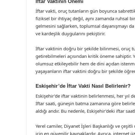
İftar Vaktinin Önemi
İftar vakti, oruç tutanların gün boyunca sabretti
fiziksel bir ihtiyaç değil, aynı zamanda ruhsal bir
gelmesini sağlarken, toplumsal dayanışmayı da a
ve kardeşlik duygularını pekiştirir.
İftar vaktinin doğru bir şekilde bilinmesi, oruç tu
getirebilmeleri açısından kritik öneme sahiptir.
olumsuz etkileyebilir hem de dini açıdan istenm
yaşayanların iftar vaktini doğru bir şekilde öğr
Eskişehir’de İftar Vakti Nasıl Belirlenir?
Eskişehir’de iftar vaktinin belirlenmesi, her yı
İftar saati, güneşin batma zamanına göre belirle
aldığı andır. Bu nedenle, Eskişehir’deki iftar saat
Yerel camiler, Diyanet İşleri Başkanlığı ve çeşitli
için en güvenilir kaynaklardır. Ayrıca, internet üz