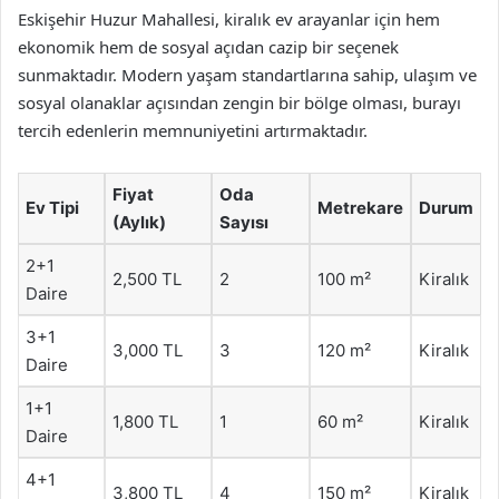
Eskişehir Huzur Mahallesi, kiralık ev arayanlar için hem
ekonomik hem de sosyal açıdan cazip bir seçenek
sunmaktadır. Modern yaşam standartlarına sahip, ulaşım ve
sosyal olanaklar açısından zengin bir bölge olması, burayı
tercih edenlerin memnuniyetini artırmaktadır.
Fiyat
Oda
Ev Tipi
Metrekare
Durum
(Aylık)
Sayısı
2+1
2,500 TL
2
100 m²
Kiralık
Daire
3+1
3,000 TL
3
120 m²
Kiralık
Daire
1+1
1,800 TL
1
60 m²
Kiralık
Daire
4+1
3,800 TL
4
150 m²
Kiralık