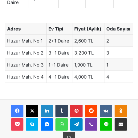
Daire
Adres
Ev Tipi
Fiyat (Aylık)
Oda Sayısı
Huzur Mah. No:1
2+1 Daire
2,600 TL
2
Huzur Mah. No:2
3+1 Daire
3,200 TL
3
Huzur Mah. No:3
1+1 Daire
1,900 TL
1
Huzur Mah. No:4
4+1 Daire
4,000 TL
4
Facebook
X
LinkedIn
Tumblr
Pinterest
Reddit
VKontakte
Odnok
Pocket
Skype
Messenger
WhatsApp
Telegram
Viber
Line
E-Posta ile payla
Yazdır