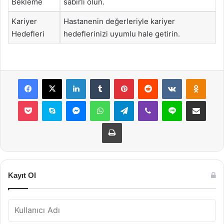
Bekleme
sabırlı olun.
Kariyer
Hastanenin değerleriyle kariyer
Hedefleri
hedeflerinizi uyumlu hale getirin.
Facebook
X
LinkedIn
Tumblr
Pinterest
Reddit
VKontakte
Odnok
Pocket
Skype
Messenger
WhatsApp
Telegram
Viber
Line
E-Posta ile payla
Yazdır
Kayıt Ol