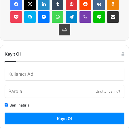
Pocket
Skype
Messenger
WhatsApp
Telegram
Viber
Line
E-Posta ile payla
Yazdır
Kayıt Ol
Unuttunuz mu?
Beni hatırla
Kayıt Ol