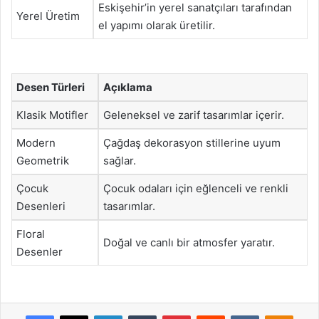
Eskişehir’in yerel sanatçıları tarafından
Yerel Üretim
el yapımı olarak üretilir.
Desen Türleri
Açıklama
Klasik Motifler
Geleneksel ve zarif tasarımlar içerir.
Modern
Çağdaş dekorasyon stillerine uyum
Geometrik
sağlar.
Çocuk
Çocuk odaları için eğlenceli ve renkli
Desenleri
tasarımlar.
Floral
Doğal ve canlı bir atmosfer yaratır.
Desenler
Facebook
X
LinkedIn
Tumblr
Pinterest
Reddit
VKontakte
Odnok