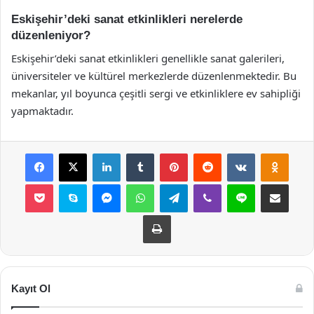
Eskişehir’deki sanat etkinlikleri nerelerde
düzenleniyor?
Eskişehir’deki sanat etkinlikleri genellikle sanat galerileri,
üniversiteler ve kültürel merkezlerde düzenlenmektedir. Bu
mekanlar, yıl boyunca çeşitli sergi ve etkinliklere ev sahipliği
yapmaktadır.
Facebook
X
LinkedIn
Tumblr
Pinterest
Reddit
VKontakte
Odnok
Pocket
Skype
Messenger
WhatsApp
Telegram
Viber
Line
E-Posta ile payla
Yazdır
Kayıt Ol