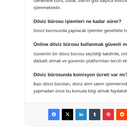
Genellikle Euro, Dolar, Sterlin gibi başlıca döviz
işlenmektedir.
Döviz bürosu işlemleri ne kadar sürer?
Döviz bürosunda yapılacak işlemler genellikle hı
Online döviz bürosu kullanmak güvenli m
Güvenilir bir döviz bürosu seçildiği takdirde, on
dikkatli olmak ve güvenilir platformları tercih e
Döviz bürosunda komisyon ücreti var mı
Bazı döviz büroları, döviz alım satım işlemlerin
yapmadan önce bu konuda bilgi almak faydalıdı
Facebook
X
LinkedIn
Tumblr
Pintere