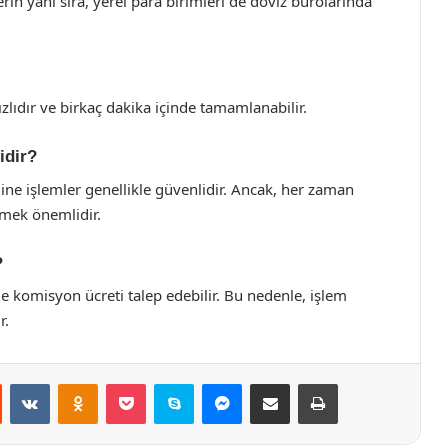
lerin yanı sıra, yerel para birimleri de döviz bürolarında
zlıdır ve birkaç dakika içinde tamamlanabilir.
idir?
line işlemler genellikle güvenlidir. Ancak, her zaman
tmek önemlidir.
?
de komisyon ücreti talep edebilir. Bu nedenle, işlem
r.
st
Reddit
VKontakte
Odnoklassniki
Pocket
Skype
Messenger
E-Posta ile paylaş
Yazdır