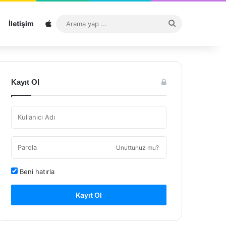
Sitemap
Arama
İletişim
yap
...
Kayıt Ol
Unuttunuz mu?
Beni hatırla
Kayıt Ol