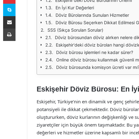
Eskişehir'deki Döviz Bürolarının Önemi
Skype
En İyi Kur Değerleri
Döviz Bürolarında Sunulan Hizmetler
E-Posta ile paylaş
Döviz Bürosu Seçerken Dikkat Edilmesi G
Yazdır
SSS (Sıkça Sorulan Sorular)
Döviz bürosundan döviz alırken nelere di
Eskişehir'deki döviz büroları hangi dövizl
Döviz bürosu işlemleri ne kadar sürer?
Online döviz bürosu kullanmak güvenli m
Döviz bürosunda komisyon ücreti var mı
Eskişehir Döviz Bürosu: En İyi
Eskişehir, Türkiye’nin en dinamik ve genç şehirler
potansiyeli ile dikkat çekmektedir. Döviz bürolar
oluştururken, döviz kurlarının değişkenliği ve s
ziyaretçiler için büyük önem taşımaktadır. Bu ya
değerleri ve hizmetler üzerine kapsamlı bir inc