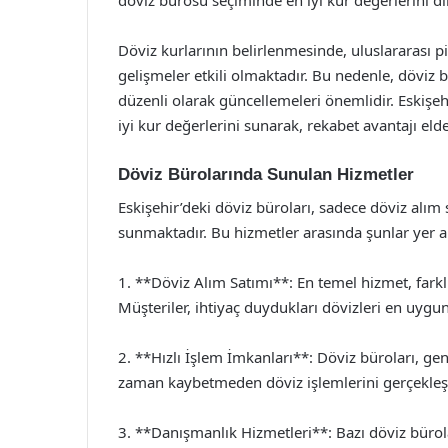
döviz bürosu seçiminde en iyi kur değerlerini di
Döviz kurlarının belirlenmesinde, uluslararası p
gelişmeler etkili olmaktadır. Bu nedenle, döviz b
düzenli olarak güncellemeleri önemlidir. Eskişehi
iyi kur değerlerini sunarak, rekabet avantajı eld
Döviz Bürolarında Sunulan Hizmetler
Eskişehir’deki döviz büroları, sadece döviz alım s
sunmaktadır. Bu hizmetler arasında şunlar yer a
1. **Döviz Alım Satımı**: En temel hizmet, farklı
Müşteriler, ihtiyaç duydukları dövizleri en uygun 
2. **Hızlı İşlem İmkanları**: Döviz büroları, ge
zaman kaybetmeden döviz işlemlerini gerçekleşt
3. **Danışmanlık Hizmetleri**: Bazı döviz bürola