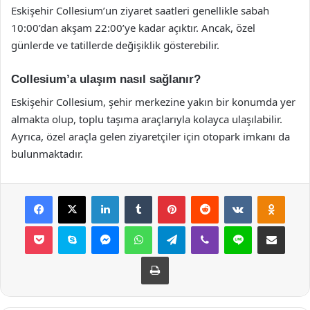
Eskişehir Collesium’un ziyaret saatleri genellikle sabah
10:00’dan akşam 22:00’ye kadar açıktır. Ancak, özel
günlerde ve tatillerde değişiklik gösterebilir.
Collesium’a ulaşım nasıl sağlanır?
Eskişehir Collesium, şehir merkezine yakın bir konumda yer
almakta olup, toplu taşıma araçlarıyla kolayca ulaşılabilir.
Ayrıca, özel araçla gelen ziyaretçiler için otopark imkanı da
bulunmaktadır.
Facebook
X
LinkedIn
Tumblr
Pinterest
Reddit
VKontakte
Odnok
Pocket
Skype
Messenger
WhatsApp
Telegram
Viber
Line
E-Posta ile payla
Yazdır