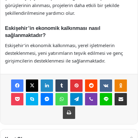
görüşlerinin alınması, projelerin daha etkili bir şekilde
şekillendirilmesine yardımcı olur.
Eskişehir’in ekonomik kalkınması nasıl
sağlanmaktadır?
Eskişehir’in ekonomik kalkınması, yerel işletmelerin
desteklenmesi, yeni yatırımların teşvik edilmesi ve genç
girişimcilerin desteklenmesi ile sağlanmaktadır.
Facebook
X
LinkedIn
Tumblr
Pinterest
Reddit
VKontakte
Odnok
Pocket
Skype
Messenger
WhatsApp
Telegram
Viber
Line
E-Posta ile payla
Yazdır