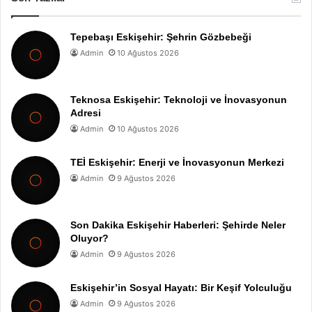
Tepebaşı Eskişehir: Şehrin Gözbebeği
Admin
10 Ağustos 2026
Teknosa Eskişehir: Teknoloji ve İnovasyonun
Adresi
Admin
10 Ağustos 2026
TEİ Eskişehir: Enerji ve İnovasyonun Merkezi
Admin
9 Ağustos 2026
Son Dakika Eskişehir Haberleri: Şehirde Neler
Oluyor?
Admin
9 Ağustos 2026
Eskişehir’in Sosyal Hayatı: Bir Keşif Yolculuğu
Admin
9 Ağustos 2026