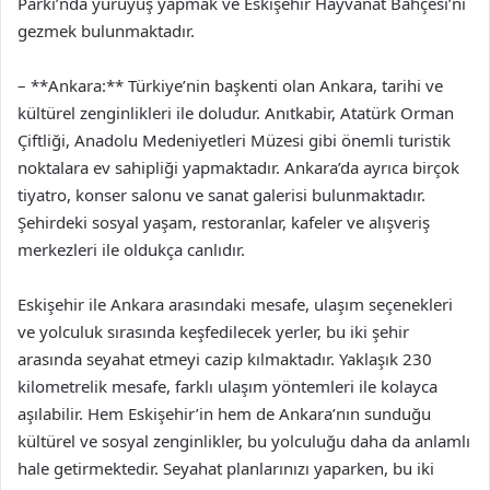
Parkı’nda yürüyüş yapmak ve Eskişehir Hayvanat Bahçesi’ni
gezmek bulunmaktadır.
– **Ankara:** Türkiye’nin başkenti olan Ankara, tarihi ve
kültürel zenginlikleri ile doludur. Anıtkabir, Atatürk Orman
Çiftliği, Anadolu Medeniyetleri Müzesi gibi önemli turistik
noktalara ev sahipliği yapmaktadır. Ankara’da ayrıca birçok
tiyatro, konser salonu ve sanat galerisi bulunmaktadır.
Şehirdeki sosyal yaşam, restoranlar, kafeler ve alışveriş
merkezleri ile oldukça canlıdır.
Eskişehir ile Ankara arasındaki mesafe, ulaşım seçenekleri
ve yolculuk sırasında keşfedilecek yerler, bu iki şehir
arasında seyahat etmeyi cazip kılmaktadır. Yaklaşık 230
kilometrelik mesafe, farklı ulaşım yöntemleri ile kolayca
aşılabilir. Hem Eskişehir’in hem de Ankara’nın sunduğu
kültürel ve sosyal zenginlikler, bu yolculuğu daha da anlamlı
hale getirmektedir. Seyahat planlarınızı yaparken, bu iki