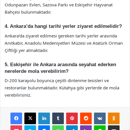
Odunpazarı Evleri, Sazova Parkı ve Eskişehir Hayvanat
Bahçesi bulunmaktadır.
4. Ankara’da hangi tarihi yerler ziyaret edilmelidir?
Ankara’da ziyaret edilmesi gereken tarihi yerler arasında
Anıtkabir, Anadolu Medeniyetleri Müzesi ve Atatürk Orman
Çiftliği yer almaktadır.
5. Eskişehir ile Ankara arasında seyahat ederken
nerelerde mola verebilirim?
D-200 karayolu boyunca çeşitli dinlenme tesisleri ve
restoranlar bulunmaktadır. Kütahya gibi yerlerde de mola
verebilirsiniz.
Facebook
X
LinkedIn
Tumblr
Pinterest
Reddit
VKontakte
Odnok
Pocket
Skype
Messenger
WhatsApp
Telegram
Viber
Line
E-Posta ile payla