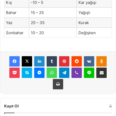
Kış
-10 – 5
Kar yağışı
Bahar
15 – 25
Yağışlı
Yaz
25 – 35
Kurak
Sonbahar
10 – 20
Değişken
Facebook
X
LinkedIn
Tumblr
Pinterest
Reddit
VKontakte
Odnok
Pocket
Skype
Messenger
WhatsApp
Telegram
Viber
Line
E-Posta ile payla
Yazdır
Kayıt Ol