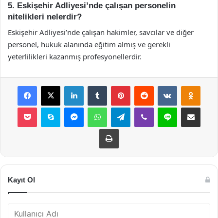
5. Eskişehir Adliyesi’nde çalışan personelin
nitelikleri nelerdir?
Eskişehir Adliyesi’nde çalışan hakimler, savcılar ve diğer
personel, hukuk alanında eğitim almış ve gerekli
yeterlilikleri kazanmış profesyonellerdir.
Facebook
X
LinkedIn
Tumblr
Pinterest
Reddit
VKontakte
Odnok
Pocket
Skype
Messenger
WhatsApp
Telegram
Viber
Line
E-Posta ile payla
Yazdır
Kayıt Ol