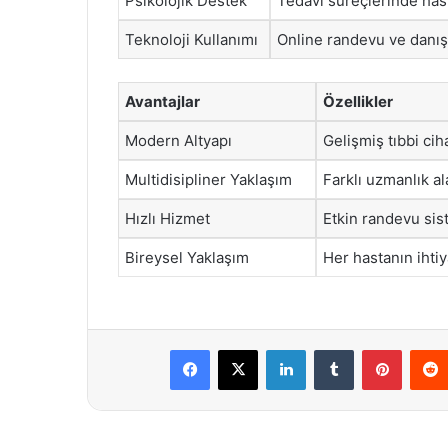
Psikolojik Destek
Tedavi süreçlerinde hast
Teknoloji Kullanımı
Online randevu ve danış
Avantajlar
Özellikler
Modern Altyapı
Gelişmiş tıbbi ci
Multidisipliner Yaklaşım
Farklı uzmanlık al
Hızlı Hizmet
Etkin randevu sis
Bireysel Yaklaşım
Her hastanın ihtiy
Facebook
X
LinkedIn
Tumblr
Pintere