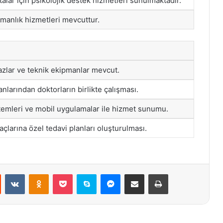
alar için psikolojik destek hizmetleri sunulmaktadır.
manlık hizmetleri mevcuttur.
hazlar ve teknik ekipmanlar mevcut.
anlarından doktorların birlikte çalışması.
temleri ve mobil uygulamalar ile hizmet sunumu.
açlarına özel tedavi planları oluşturulması.
st
Reddit
VKontakte
Odnoklassniki
Pocket
Skype
Messenger
E-Posta ile paylaş
Yazdır