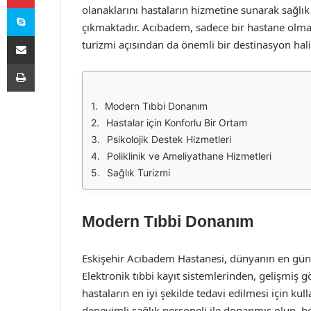
Skype
olanaklarını hastaların hizmetine sunarak sağlık
çıkmaktadır. Acıbadem, sadece bir hastane olmanı
E-Posta ile paylaş
turizmi açısından da önemli bir destinasyon hali
Yazdır
Modern Tıbbi Donanım
Hastalar için Konforlu Bir Ortam
Psikolojik Destek Hizmetleri
Poliklinik ve Ameliyathane Hizmetleri
Sağlık Turizmi
Modern Tıbbi Donanım
Eskişehir Acıbadem Hastanesi, dünyanın en güncel
Elektronik tıbbi kayıt sistemlerinden, gelişmi
hastaların en iyi şekilde tedavi edilmesi için k
deneyimli sağlık personeli ile donanmış olup, h