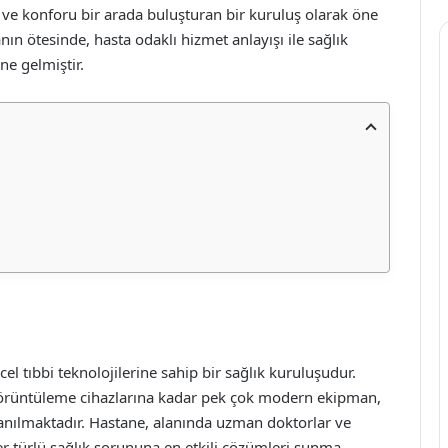
 ve konforu bir arada buluşturan bir kuruluş olarak öne
n ötesinde, hasta odaklı hizmet anlayışı ile sağlık
ne gelmiştir.
 tıbbi teknolojilerine sahip bir sağlık kuruluşudur.
ş görüntüleme cihazlarına kadar pek çok modern ekipman,
ullanılmaktadır. Hastane, alanında uzman doktorlar ve
er türlü sağlık sorununa en etkili çözümleri sunma