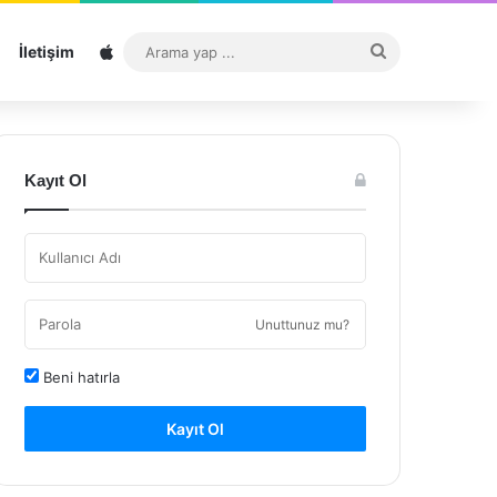
Sitemap
Arama
İletişim
yap
...
Kayıt Ol
Unuttunuz mu?
Beni hatırla
Kayıt Ol