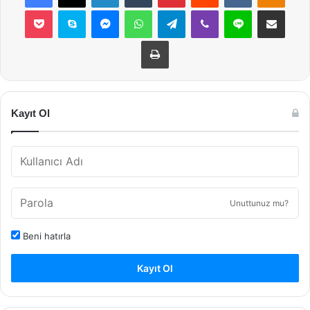
Pocket
Skype
Messenger
WhatsApp
Telegram
Viber
Line
E-Posta ile payla
Yazdır
Kayıt Ol
Unuttunuz mu?
Beni hatırla
Kayıt Ol