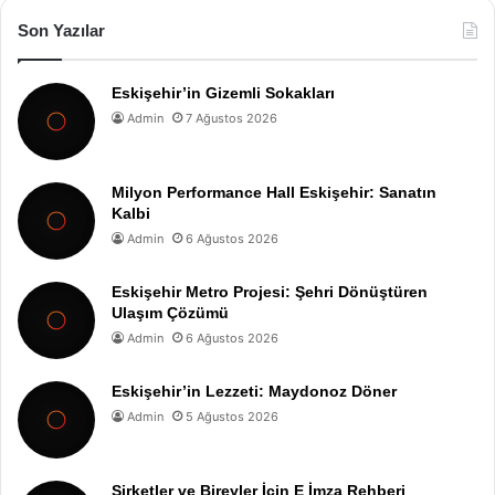
Son Yazılar
Eskişehir’in Gizemli Sokakları
Admin
7 Ağustos 2026
Milyon Performance Hall Eskişehir: Sanatın
Kalbi
Admin
6 Ağustos 2026
Eskişehir Metro Projesi: Şehri Dönüştüren
Ulaşım Çözümü
Admin
6 Ağustos 2026
Eskişehir’in Lezzeti: Maydonoz Döner
Admin
5 Ağustos 2026
Şirketler ve Bireyler İçin E İmza Rehberi