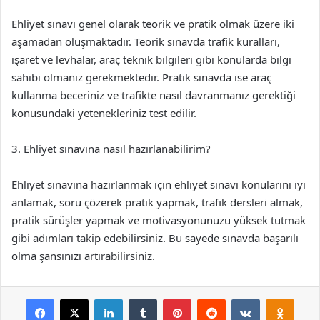
Ehliyet sınavı genel olarak teorik ve pratik olmak üzere iki
aşamadan oluşmaktadır. Teorik sınavda trafik kuralları,
işaret ve levhalar, araç teknik bilgileri gibi konularda bilgi
sahibi olmanız gerekmektedir. Pratik sınavda ise araç
kullanma beceriniz ve trafikte nasıl davranmanız gerektiği
konusundaki yetenekleriniz test edilir.
3. Ehliyet sınavına nasıl hazırlanabilirim?
Ehliyet sınavına hazırlanmak için ehliyet sınavı konularını iyi
anlamak, soru çözerek pratik yapmak, trafik dersleri almak,
pratik sürüşler yapmak ve motivasyonunuzu yüksek tutmak
gibi adımları takip edebilirsiniz. Bu sayede sınavda başarılı
olma şansınızı artırabilirsiniz.
Facebook
X
LinkedIn
Tumblr
Pinterest
Reddit
VKontakte
Odnok