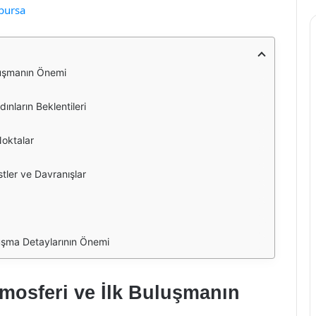
 bursa
uluşmanın Önemi
nların Beklentileri
Noktalar
tler ve Davranışlar
luşma Detaylarının Önemi
mosferi ve İlk Buluşmanın