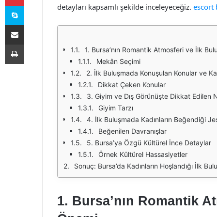
Skype
detayları kapsamlı şekilde inceleyeceğiz.
escort
E-Posta ile paylaş
Yazdır
1. Bursa’nın Romantik Atmosferi ve İlk B
Mekân Seçimi
2. İlk Buluşmada Konuşulan Konular ve Kadı
Dikkat Çeken Konular
3. Giyim ve Dış Görünüşte Dikkat Edilen 
Giyim Tarzı
4. İlk Buluşmada Kadınların Beğendiği Jes
Beğenilen Davranışlar
5. Bursa’ya Özgü Kültürel İnce Detaylar
Örnek Kültürel Hassasiyetler
Sonuç: Bursa’da Kadınların Hoşlandığı İlk Bu
1. Bursa’nın Romantik At