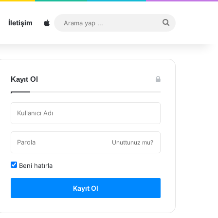
Sitemap
Arama
İletişim
yap
...
Kayıt Ol
Unuttunuz mu?
Beni hatırla
Kayıt Ol