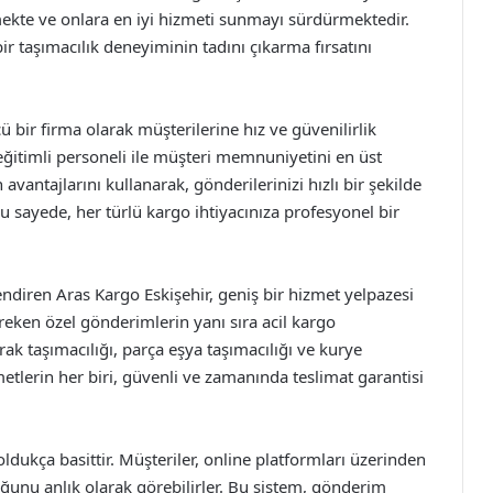
ekte ve onlara en iyi hizmeti sunmayı sürdürmektedir.
bir taşımacılık deneyiminin tadını çıkarma fırsatını
 bir firma olarak müşterilerine hız ve güvenilirlik
 eğitimli personeli ile müşteri memnuniyetini en üst
avantajlarını kullanarak, gönderilerinizi hızlı bir şekilde
Bu sayede, her türlü kargo ihtiyacınıza profesyonel bir
lendiren Aras Kargo Eskişehir, geniş bir hizmet yelpazesi
reken özel gönderimlerin yanı sıra acil kargo
rak taşımacılığı, parça eşya taşımacılığı ve kurye
etlerin her biri, güvenli ve zamanında teslimat garantisi
dukça basittir. Müşteriler, online platformları üzerinden
ğunu anlık olarak görebilirler. Bu sistem, gönderim