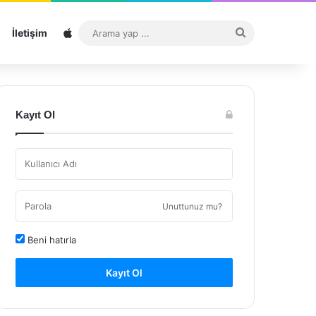
Sitemap
Arama
İletişim
yap
...
Kayıt Ol
Unuttunuz mu?
Beni hatırla
Kayıt Ol