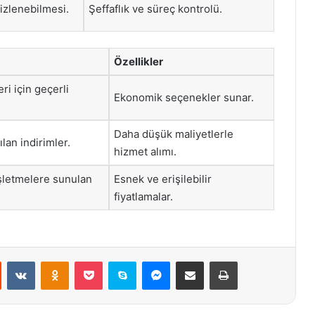
 izlenebilmesi.
Şeffaflık ve süreç kontrolü.
Özellikler
ri için geçerli
Ekonomik seçenekler sunar.
Daha düşük maliyetlerle
lan indirimler.
hizmet alımı.
işletmelere sunulan
Esnek ve erişilebilir
fiyatlamalar.
st
Reddit
VKontakte
Odnoklassniki
Pocket
Skype
Messenger
E-Posta ile paylaş
Yazdır