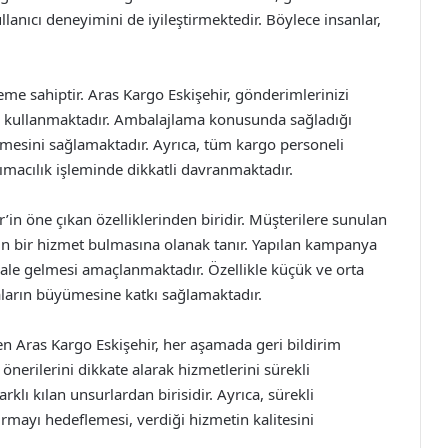
llanıcı deneyimini de iyileştirmektedir. Böylece insanlar,
eme sahiptir. Aras Kargo Eskişehir, gönderimlerinizi
ler kullanmaktadır. Ambalajlama konusunda sağladığı
memesini sağlamaktadır. Ayrıca, tüm kargo personeli
şımacılık işleminde dikkatli davranmaktadır.
’in öne çıkan özelliklerinden biridir. Müşterilere sunulan
gun bir hizmet bulmasına olanak tanır. Yapılan kampanya
 hale gelmesi amaçlanmaktadır. Özellikle küçük ve orta
maların büyümesine katkı sağlamaktadır.
n Aras Kargo Eskişehir, her aşamada geri bildirim
nerilerini dikkate alarak hizmetlerini sürekli
rklı kılan unsurlardan birisidir. Ayrıca, sürekli
rtırmayı hedeflemesi, verdiği hizmetin kalitesini