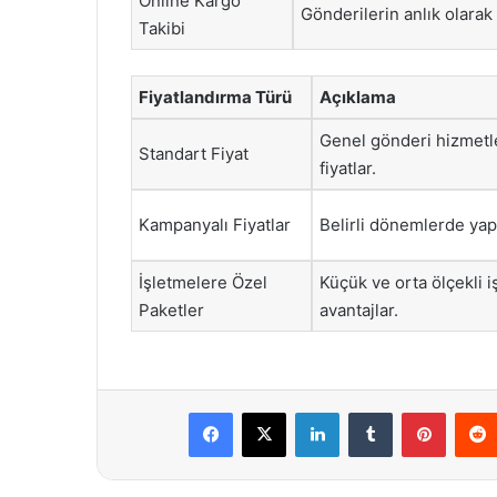
Online Kargo
Gönderilerin anlık olarak
Takibi
Fiyatlandırma Türü
Açıklama
Genel gönderi hizmetle
Standart Fiyat
fiyatlar.
Kampanyalı Fiyatlar
Belirli dönemlerde yapı
İşletmelere Özel
Küçük ve orta ölçekli 
Paketler
avantajlar.
Facebook
X
LinkedIn
Tumblr
Pintere